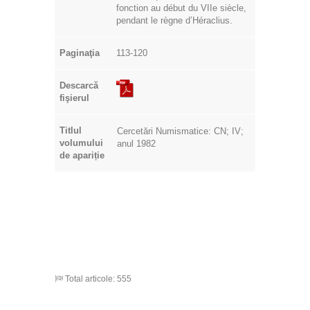
fonction au début du VIIe siècle,
pendant le règne d’Héraclius.
Paginaţia
113-120
Descarcă
fişierul
Titlul
Cercetări Numismatice: CN; IV;
volumului
anul 1982
de apariție
Total articole: 555