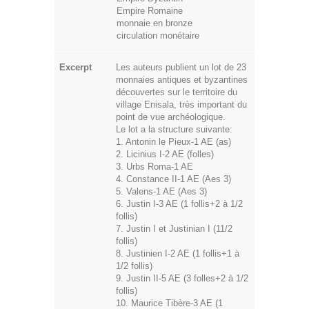
Empire Romaine
monnaie en bronze
circulation monétaire
Excerpt
Les auteurs publient un lot de 23
monnaies antiques et byzantines
découvertes sur le territoire du
village Enisala, très important du
point de vue archéologique.
Le lot a la structure suivante:
1. Antonin le Pieux-1 AE (as)
2. Licinius I-2 AE (folles)
3. Urbs Roma-1 AE
4. Constance II-1 AE (Aes 3)
5. Valens-1 AE (Aes 3)
6. Justin I-3 AE (1 follis+2 à 1/2
follis)
7. Justin I et Justinian I (11/2
follis)
8. Justinien I-2 AE (1 follis+1 à
1/2 follis)
9. Justin II-5 AE (3 folles+2 à 1/2
follis)
10. Maurice Tibère-3 AE (1