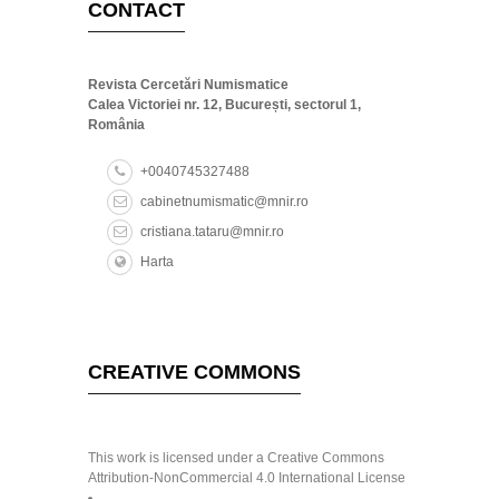
CONTACT
Revista Cercetări Numismatice
Calea Victoriei nr. 12, București, sectorul 1,
România
+0040745327488
cabinetnumismatic@mnir.ro
cristiana.tataru@mnir.ro
Harta
CREATIVE COMMONS
This work is licensed under a Creative Commons
Attribution-NonCommercial 4.0 International License