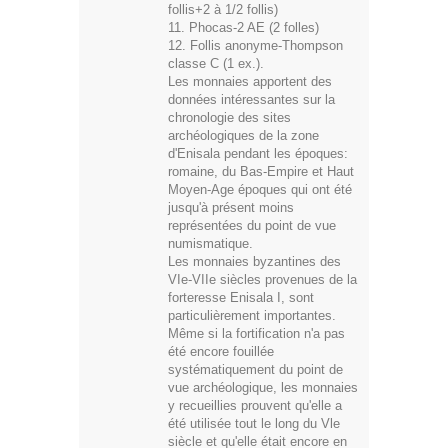
follis+2 à 1/2 follis)
11. Phocas-2 AE (2 folles)
12. Follis anonyme-Thompson
classe C (1 ex.).
Les monnaies apportent des
données intéressantes sur la
chronologie des sites
archéologiques de la zone
d'Enisala pendant les époques:
romaine, du Bas-Empire et Haut
Moyen-Age époques qui ont été
jusqu'à présent moins
représentées du point de vue
numismatique.
Les monnaies byzantines des
VIe-VIIe siècles provenues de la
forteresse Enisala I, sont
particulièrement importantes.
Même si la fortification n'a pas
été encore fouillée
systématiquement du point de
vue archéologique, les monnaies
y recueillies prouvent qu'elle a
été utilisée tout le long du Vle
siècle et qu'elle était encore en