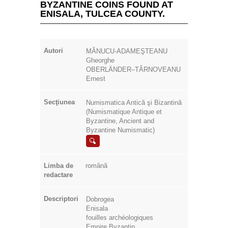
BYZANTINE COINS FOUND AT
ENISALA, TULCEA COUNTY.
Autori
MĂNUCU-ADAMEŞTEANU
Gheorghe
OBERLÄNDER–TÂRNOVEANU
Ernest
Secţiunea
Numismatica Antică şi Bizantină
(Numismatique Antique et
Byzantine, Ancient and
Byzantine Numismatic)
Limba de
română
redactare
Descriptori
Dobrogea
Enisala
fouilles archéologiques
Empire Byzantin