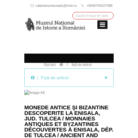
cabinetnumismatic@mnir.ro
+0040745327488
/
Ești aici:
fișă de articol
Fișă de articol.
MONEDE ANTICE ŞI BIZANTINE
DESCOPERITE LA ENISALA,
JUD. TULCEA / MONNAIES
ANTIQUES ET BYZANTINES
DÉCOUVERTES À ENISALA, DÉP.
DE TULCEA / ANCIENT AND