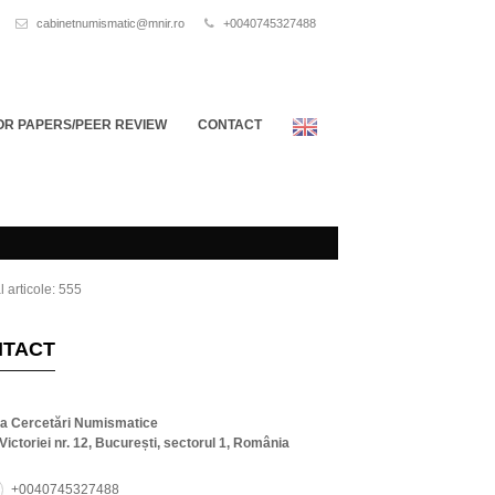
cabinetnumismatic@mnir.ro
+0040745327488
OR PAPERS/PEER REVIEW
CONTACT
l articole: 555
NTACT
ta Cercetări Numismatice
Victoriei nr. 12, București, sectorul 1, România
+0040745327488