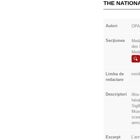
THE NATION
Autori
OPA
Secţiunea
Meda
des 
Meda
Limba de
rom
redactare
Descriptori
Ilfov
héra
Sigi
Musé
sce
armo
Excerpt
L’an