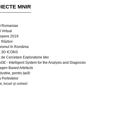
IECTE MNIR
 Romaniae
 Virtual
opere 2019
e Război
ismul în România
t 3D ICONS
t de Cercetare Exploratorie Idei
E - Intelligent System for the Analysis and Diagnosis
lagen Based Artefacts
dustrie, pentru țară!
a Portretelor
, locuri și comori