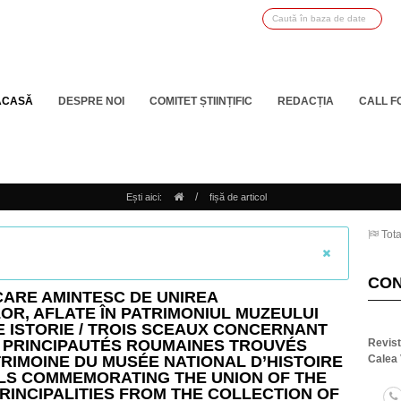
ACASĂ
DESPRE NOI
COMITET ȘTIINȚIFIC
REDACȚIA
CALL F
/
Ești aici:
fișă de articol
Tota
CO
I CARE AMINTESC DE UNIREA
OR, AFLATE ÎN PATRIMONIUL MUZEULUI
E ISTORIE / TROIS SCEAUX CONCERNANT
S PRINCIPAUTÉS ROUMAINES TROUVÉS
Revis
RIMOINE DU MUSÉE NATIONAL D’HISTOIRE
Calea 
ALS COMMEMORATING THE UNION OF THE
RINCIPALITIES FROM THE COLLECTION OF