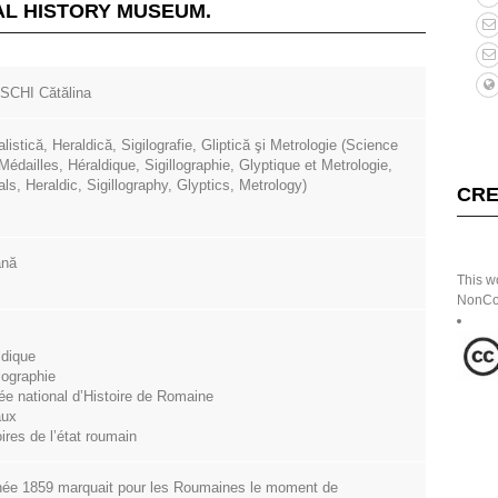
AL HISTORY MUSEUM.
SCHI Cătălina
listică, Heraldică, Sigilografie, Gliptică şi Metrologie (Science
Médailles, Héraldique, Sigillographie, Glyptique et Metrologie,
ls, Heraldic, Sigillography, Glyptics, Metrology)
CRE
ână
This w
NonCom
ldique
llographie
e national d’Histoire de Romaine
aux
ires de l’état roumain
née 1859 marquait pour les Roumaines le moment de