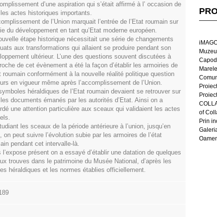
complissement d’une aspiration qui s’était affirmé à l’ occasion de
PRO
 les actes historiques importants.
complissement de l’Union marquait l’entrée de l’Etat roumain sur
oie du développement en tant qu’Etat moderne européen.
ouvelle étape historique nécessitait une série de changements
iMAGO
uats aux transformations qui allaient se produire pendant son
Muzeul
loppement ultérieur. L’une des questions souvent discutées à
Capod
proche de cet évènement a été la façon d’établir les armoiries de
Marel
at roumain conformément à la nouvelle réalité politique question
Comun
ours en vigueur même après l’accomplissement de l’Union.
Proiec
symboles héraldiques de l’Etat roumain devaient se retrouver sur
Proiec
 les documents émanés par les autorités d’Etat. Ainsi on a
COLLAG
rdé une attention particulière aux sceaux qui validaient les actes
of Col
iels.
Prin in
tudiant les sceaux de la période antérieure à l’union, jusqu’en
Galeri
 on peut suivre l’évolution subie par les armoires de l’état
Oameni
ain pendant cet intervalle-là.
 l’expose présent on a essayé d’établir une datation de quelques
ux trouves dans le patrimoine du Musée National, d’après les
es héraldiques et les normes établies officiellement.
189