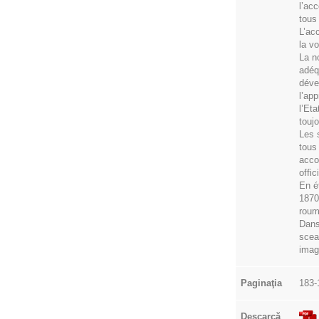
l’ac
tous
L’ac
la v
La n
adéq
déve
l’ap
l’Et
touj
Les 
tous
acco
offic
En é
1870,
roum
Dans
scea
imag
Paginaţia
183-
Descarcă