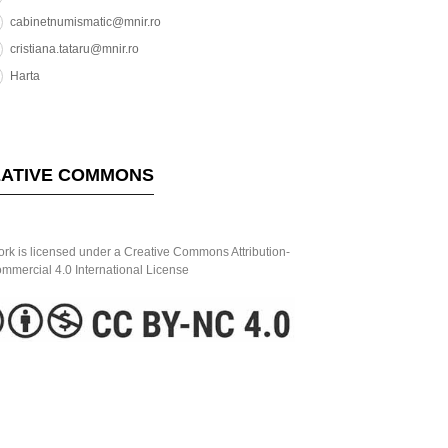
cabinetnumismatic@mnir.ro
cristiana.tataru@mnir.ro
Harta
ATIVE COMMONS
ork is licensed under a Creative Commons Attribution-
mercial 4.0 International License