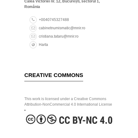
Calea Victoriei nr. 12, București, sectorul 1,
România
+0040745327488
cabinetnumismatic@mnir.ro
cristiana.tataru@mnir.ro
Harta
CREATIVE COMMONS
This work is licensed under a Creative Commons
Attribution-NonCommercial 4.0 International License