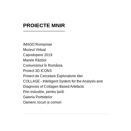
PROIECTE MNIR
iMAGO Romaniae
Muzeul Virtual
Capodopere 2019
Marele Război
Comunismul în România
Proiect 3D ICONS
Proiect de Cercetare Exploratorie Idei
COLLAGE - Intelligent System for the Analysis and
Diagnosis of Collagen Based Artefacts
Prin industrie, pentru țară!
Galeria Portretelor
Oameni, locuri și comori