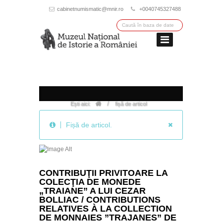
cabinetnumismatic@mnir.ro
+0040745327488
/
Ești aici:
fișă de articol
Fișă de articol.
CONTRIBUŢII PRIVITOARE LA
COLECŢIA DE MONEDE
„TRAIANE” A LUI CEZAR
BOLLIAC / CONTRIBUTIONS
RELATIVES À LA COLLECTION
DE MONNAIES ”TRAJANES” DE