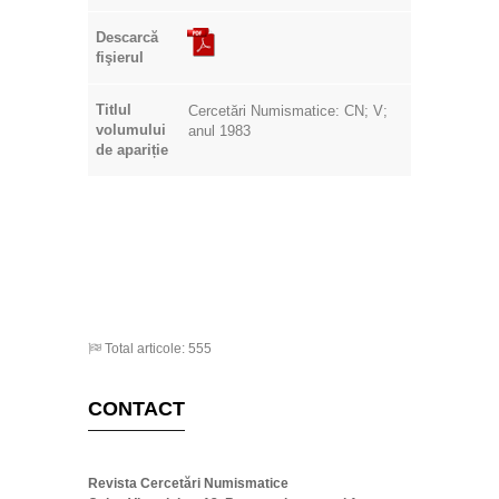
Descarcă
fişierul
Titlul
Cercetări Numismatice: CN; V;
volumului
anul 1983
de apariție
Total articole: 555
CONTACT
Revista Cercetări Numismatice