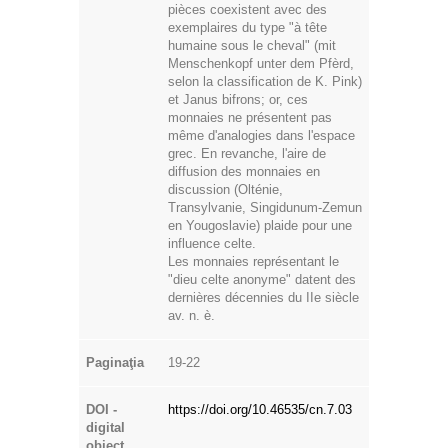
pièces coexistent avec des
exemplaires du type "à tête
humaine sous le cheval" (mit
Menschenkopf unter dem Pfèrd,
selon la classification de K. Pink)
et Janus bifrons; or, ces
monnaies ne présentent pas
même d'analogies dans l'espace
grec. En revanche, l'aire de
diffusion des monnaies en
discussion (Olténie,
Transylvanie, Singidunum-Zemun
en Yougoslavie) plaide pour une
influence celte.
Les monnaies représentant le
"dieu celte anonyme" datent des
dernières décennies du ΙΙe siècle
av. n. è.
Paginaţia
19-22
DOI -
https://doi.org/10.46535/cn.7.03
digital
object