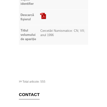
identifier
Descarcă
fişierul
Titlul
Cercetări Numismatice: CN; VII;
volumului
anul 1996
de apariție
Total articole: 555
CONTACT