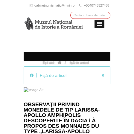
cabinetnumismatic@mnir.ro
+0040745327488
/
Ești aici:
fișă de articol
Fișă de articol.
OBSERVAŢII PRIVIND
MONEDELE DE TIP LARISSA-
APOLLO AMPHIPOLIS
DESCOPERITE ÎN DACIA / À
PROPOS DES MONNAIES DU
TYPE „LARISSA-APOLLO