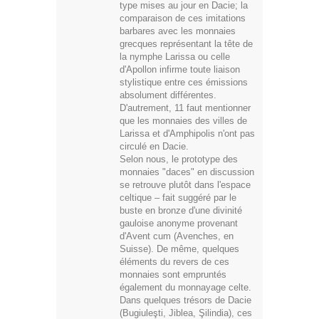
type mises au jour en Dacie; la
comparaison de ces imitations
barbares avec les monnaies
grecques représentant la tête de
la nymphe Larissa ou celle
d'Apollon infirme toute liaison
stylistique entre ces émissions
absolument différentes.
D'autrement, 11 faut mentionner
que les monnaies des villes de
Larissa et d'Amphipolis n'ont pas
circulé en Dacie.
Selon nous, le prototype des
monnaies "daces" en discussion
se retrouve plutôt dans l'espace
celtique – fait suggéré par le
buste en bronze d'une divinité
gauloise anonyme provenant
d'Avent cum (Avenches, en
Suisse). De même, quelques
éléments du revers de ces
monnaies sont empruntés
également du monnayage celte.
Dans quelques trésors de Dacie
(Bugiuleşti, Jiblea, Şilindia), ces