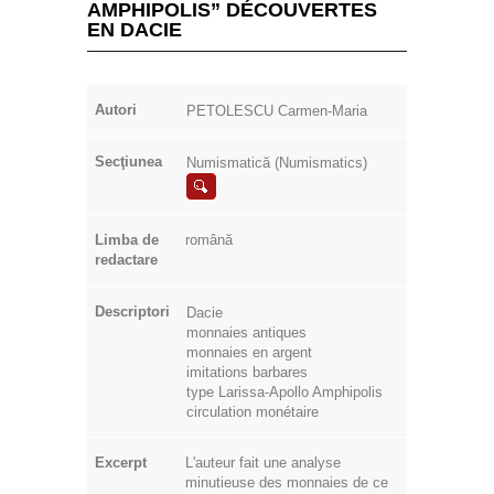
AMPHIPOLIS” DÉCOUVERTES
EN DACIE
Autori
PETOLESCU Carmen-Maria
Secţiunea
Numismatică (Numismatics)
Limba de
română
redactare
Descriptori
Dacie
monnaies antiques
monnaies en argent
imitations barbares
type Larissa-Apollo Amphipolis
circulation monétaire
Excerpt
L'auteur fait une analyse
minutieuse des monnaies de ce