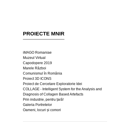
PROIECTE MNIR
iMAGO Romaniae
Muzeul Virtual
Capodopere 2019
Marele Război
Comunismul în România
Proiect 3D ICONS
Proiect de Cercetare Exploratorie Idei
COLLAGE - Intelligent System for the Analysis and
Diagnosis of Collagen Based Artefacts
Prin industrie, pentru țară!
Galeria Portretelor
Oameni, locuri și comori