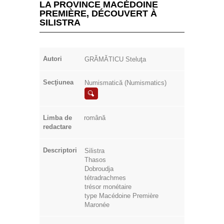
LA PROVINCE MACÉDOINE
PREMIÈRE, DÉCOUVERT À
SILISTRA
Autori
GRĂMĂTICU Steluţa
Secţiunea
Numismatică (Numismatics)
Limba de
română
redactare
Descriptori
Silistra
Thasos
Dobroudja
tétradrachmes
trésor monétaire
type Macédoine Première
Maronée