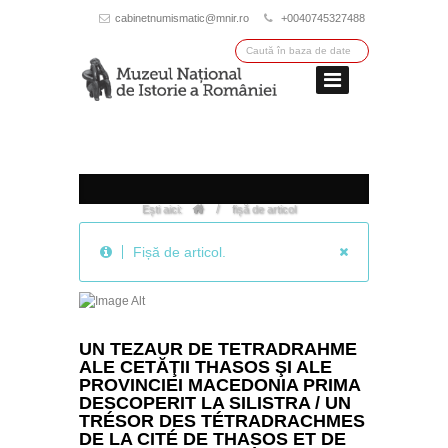
cabinetnumismatic@mnir.ro
+0040745327488
/
Ești aici:
fișă de articol
Fișă de articol.
UN TEZAUR DE TETRADRAHME
ALE CETĂŢII THASOS ŞI ALE
PROVINCIEI MACEDONIA PRIMA
DESCOPERIT LA SILISTRA / UN
TRÉSOR DES TÉTRADRACHMES
DE LA CITÉ DE THASOS ET DE