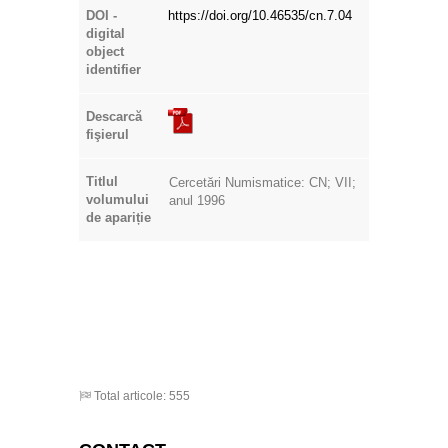
DOI -
https://doi.org/10.46535/cn.7.04
digital
object
identifier
Descarcă
fişierul
Titlul
Cercetări Numismatice: CN; VII;
volumului
anul 1996
de apariție
Total articole: 555