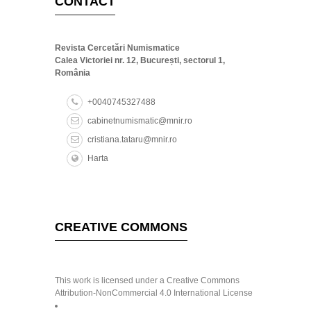
CONTACT
Revista Cercetări Numismatice
Calea Victoriei nr. 12, București, sectorul 1,
România
+0040745327488
cabinetnumismatic@mnir.ro
cristiana.tataru@mnir.ro
Harta
CREATIVE COMMONS
This work is licensed under a Creative Commons
Attribution-NonCommercial 4.0 International License