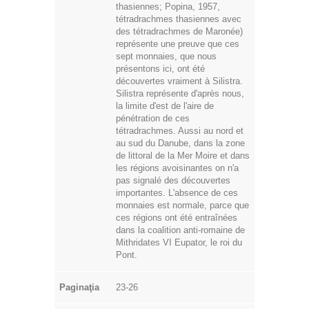
thasiennes; Popina, 1957,
tétradrachmes thasiennes avec
des tétradrachmes de Maronée)
représente une preuve que ces
sept monnaies, que nous
présentons ici, ont été
découvertes vraiment à Silistra.
Silistra représente d'après nous,
la limite d'est de l'aire de
pénétration de ces
tétradrachmes. Aussi au nord et
au sud du Danube, dans la zone
de littoral de la Mer Moire et dans
les régions avoisinantes on n'a
pas signalé des découvertes
importantes. L'absence de ces
monnaies est normale, parce que
ces régions ont été entraînées
dans la coalition anti-romaine de
Mithridates VI Eupator, le roi du
Pont.
Paginaţia
23-26