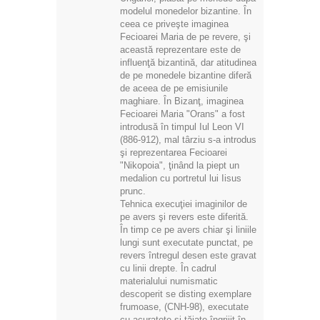
modelul monedelor bizantine. În
ceea ce priveşte imaginea
Fecioarei Maria de pe revere, şi
această reprezentare este de
influenţă bizantină, dar atitudinea
de pe monedele bizantine diferă
de aceea de pe emisiunile
maghiare. În Bizanţ, imaginea
Fecioarei Maria "Orans" a fost
introdusă în timpul Iul Leon VI
(886-912), mal târziu s-a introdus
şi reprezentarea Fecioarei
"Nikopoia", ţinând la piept un
medalion cu portretul lui Iisus
prunc.
Tehnica execuţiei imaginilor de
pe avers şi revers este diferită.
În timp ce pe avers chiar şi liniile
lungi sunt executate punctat, pe
revers întregul desen este gravat
cu linii drepte. În cadrul
materialului numismatic
descoperit se disting exemplare
frumoase, (CNH-98), executate
cu acurateţe şi tăiate îngrijit în