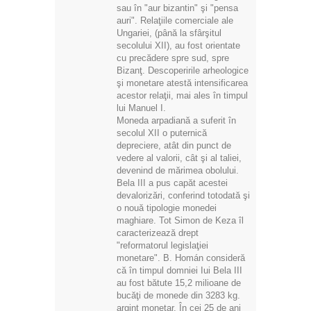
sau în "aur bizantin" şi "pensa
auri". Relaţiile comerciale ale
Ungariei, (până la sfârşitul
secolului XII), au fost orientate
cu precădere spre sud, spre
Bizanţ. Descoperirile arheologice
şi monetare atestă intensificarea
acestor relaţii, mai ales în timpul
lui Manuel I.
Moneda arpadiană a suferit în
secolul XII o puternică
depreciere, atât din punct de
vedere al valorii, cât şi al taliei,
devenind de mărimea obolului.
Bela III a pus capăt acestei
devalorizări, conferind totodată şi
o nouă tipologie monedei
maghiare. Tot Simon de Keza îl
caracterizează drept
"reformatorul legislaţiei
monetare". B. Homán consideră
că în timpul domniei Iui Bela III
au fost bătute 15,2 milioane de
bucăţi de monede din 3283 kg.
argint monetar. În cei 25 de ani