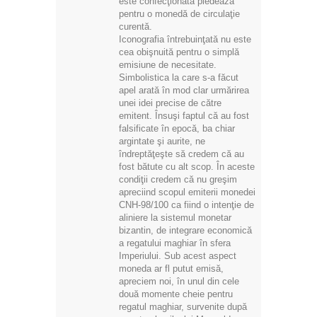
este confecţionată pledează
pentru o monedă de circulaţie
curentă.
Iconografia întrebuinţată nu este
cea obişnuită pentru o simplă
emisiune de necesitate.
Simbolistica la care s-a făcut
apel arată în mod clar urmărirea
unei idei precise de către
emitent. Însuşi faptul că au fost
falsificate în epocă, ba chiar
argintate şi aurite, ne
îndreptăţeşte să credem că au
fost bătute cu alt scop. În aceste
condiţii credem că nu greşim
apreciind scopul emiterii monedei
CNH-98/100 ca fiind o intenţie de
aliniere la sistemul monetar
bizantin, de integrare economică
a regatului maghiar în sfera
Imperiului. Sub acest aspect
moneda ar fl putut emisă,
apreciem noi, în unul din cele
două momente cheie pentru
regatul maghiar, survenite după