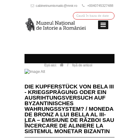
cabinetnumismatic@mnir.ro
+0040745327488
/
Ești aici:
fișă de articol
DIE KUPFERSTÜCK VON BELA III
- KRIEGSPRÄGUNG ODER EIN
AUSRIHTUNGSVERSUCH AUF
BYZANTINISCHES
WAHRUNGSSYSTEM? / MONEDA
DE BRONZ A LUI BELLA AL III-
LEA – EMISIUNE DE RĂZBOI SAU
ÎNCERCARE DE ALINIERE LA
SISTEMUL MONETAR BIZANTIN