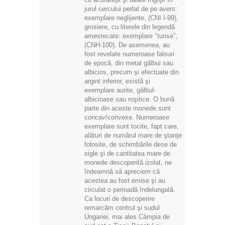
jurul cercului perlat de pe avers:
exemplare neglijente, (CNI I-99),
grosiere, cu literele din legendă
amestecate: exemplare "tunse",
(CNH-100). De asemenea, au
fost revelate numeroase falsuri
de epocă, din metal gălbui sau
albicios, precum şi efectuate din
argint inferior, există şi
exemplare aurite, gălbul-
albicioase sau roşitice. O bună
parte din aceste monede sunt
concav/convexe. Numeroase
exemplare sunt tocite, fapt care,
alături de numărul mare de ştanţe
folosite, de schimbările dese de
sigle şi de cantitatea mare de
monede descoperită izolat, ne
îndeamnă să apreciem că
acestea au fost emise şi au
circulat o perioadă îndelungată.
Ca locuri de descoperire
remarcăm centrul şi sudul
Ungariei, mai ales Câmpia de