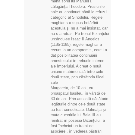
mâna sorei lui Manuel I,
călugăriţa Theodora. Presiunile
sale au continuat până la refuzul
categoric al Sinodului. Regele
maghiar s-a supus hotărârii
acestuia şi nu a mai insistat, dar
nu s-a retras. Pe tronul Bizanţului
urcându-se Isaac II Angelos
(1185-1195), regele maghiar a
recurs la un compromis, care i-a
dat posibilitatea continuării
amestecului în treburile interne
ale Imperiului. A creat o nouă
uniune matrimonială între cele
două state, prin căsătoria fiicei
sale
Margareta, de 10 ani, cu
proaspătul basileu, în vârstă de
30 de ani. Prin această căsătorie
legăturile dintre cele două state
au fost consolidate: Dalmaţia şi
toate cuceririle lui Bela III au
reintrat în posesia Bizanţului; a
fost încheiat un tratat de
asociere , în vederea păstrării