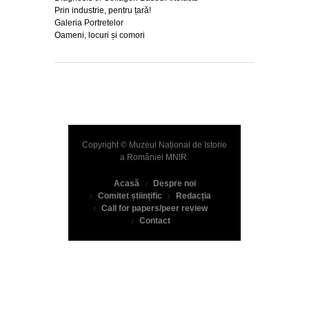
Prin industrie, pentru țară!
Galeria Portretelor
Oameni, locuri și comori
Copyright © Muzeul Național de Istorie
a României
MNIR
.
Acasă
Despre noi
Comitet științific
Redacția
Call for papers/peer review
Contact