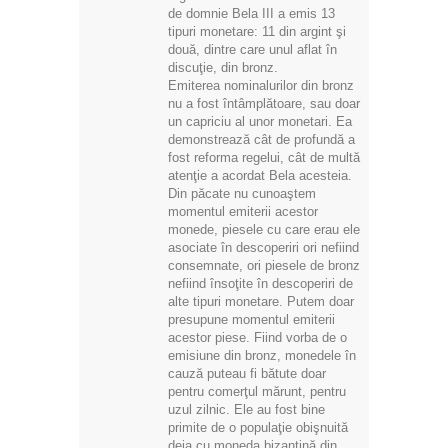
de domnie Bela III a emis 13
tipuri monetare: 11 din argint şi
două, dintre care unul aflat în
discuţie, din bronz.
Emiterea nominalurilor din bronz
nu a fost întâmplătoare, sau doar
un capriciu al unor monetari. Ea
demonstrează cât de profundă a
fost reforma regelui, cât de multă
atenţie a acordat Bela acesteia.
Din păcate nu cunoaştem
momentul emiterii acestor
monede, piesele cu care erau ele
asociate în descoperiri ori nefiind
consemnate, ori piesele de bronz
nefiind însoţite în descoperiri de
alte tipuri monetare. Putem doar
presupune momentul emiterii
acestor piese. Fiind vorba de o
emisiune din bronz, monedele în
cauză puteau fi bătute doar
pentru comerţul mărunt, pentru
uzul zilnic. Ele au fost bine
primite de o populaţie obişnuită
deja cu moneda bizantină din