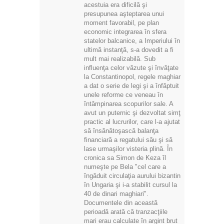
acestuia era dificilă şi
presupunea aşteptarea unui
moment favorabil, pe plan
economic integrarea în sfera
statelor balcanice, a Imperiului în
ultimă instanţă, s-a dovedit a fi
mult mai realizabilă. Sub
influenţa celor văzute şi învăţate
la Constantinopol, regele maghiar
a dat o serie de legi şi a înfăptuit
unele reforme ce veneau în
întâmpinarea scopurilor sale. A
avut un puternic şi dezvoltat simţ
practic al lucrurilor, care l-a ajutat
să însănătoşască balanţa
financiară a regatului său şi să
lase urmaşilor visteria plină. În
cronica sa Simon de Keza îl
numeşte pe Bela "cel care a
îngăduit circulaţia aurului bizantin
în Ungaria şi i-a stabilit cursul la
40 de dinari maghiari".
Documentele din această
perioadă arată că tranzacţiile
mari erau calculate în argint brut