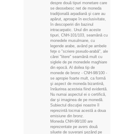
despre două tipuri monetare care
se deosebesc net de moneda
tradiţională arpadiană şi care au
apărut, aproape în exclusivitate,
în descoperiri din bazinul
intracarpatic. Unul din aceste
tipuri, CNH-101/103, seamănă cu
monedele musulmane, cu
legende arabe, având pe ambele
feţe o "scriere pseudo-arabă", ale
cărei "litere" seamănă mult cu
siglele de pe monedele maghiare
din epocă. Al doilea tip de
monede de bronz - CNH-98/100 -
se apropie foarte mult, ca formă
şi aspect de moneda bizantină,
înrâurirea acesteia fiind evidentă.
Nu numai aspectul ei o certifică,
dar şi imaginea de pe monedă.
Subiectul discuţiei noastre îl
reprezintă tocmai acestă a doua
emisiune din bronz.
Moneda CNH-98/100 are
reprezentate pe avers două
siluete de suverani şezând pe