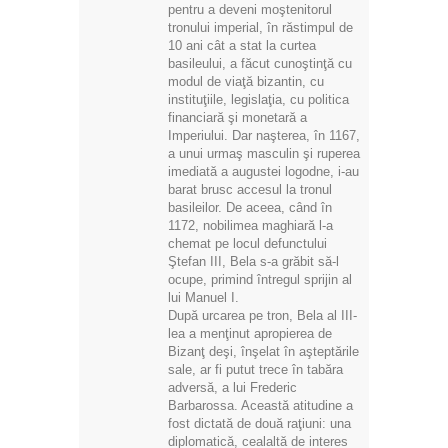
pentru a deveni moştenitorul
tronului imperial, în răstimpul de
10 ani cât a stat la curtea
basileului, a făcut cunoştinţă cu
modul de viaţă bizantin, cu
instituţiile, legislaţia, cu politica
financiară şi monetară a
Imperiului. Dar naşterea, în 1167,
a unui urmaş masculin şi ruperea
imediată a augustei logodne, i-au
barat brusc accesul la tronul
basileilor. De aceea, când în
1172, nobilimea maghiară l-a
chemat pe locul defunctului
Ştefan III, Bela s-a grăbit să-l
ocupe, primind întregul sprijin al
lui Manuel I.
După urcarea pe tron, Bela al III-
lea a menţinut apropierea de
Bizanţ deşi, înşelat în aşteptările
sale, ar fi putut trece în tabăra
adversă, a lui Frederic
Barbarossa. Această atitudine a
fost dictată de două raţiuni: una
diplomatică, cealaltă de interes