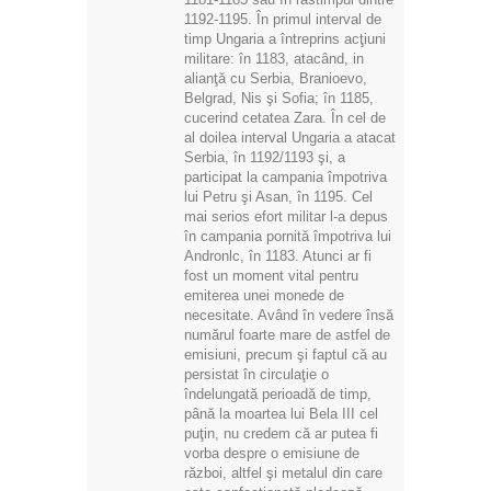
1192-1195. În primul interval de
timp Ungaria a întreprins acţiuni
militare: în 1183, atacând, in
alianţă cu Serbia, Branioevo,
Belgrad, Nis şi Sofia; în 1185,
cucerind cetatea Zara. În cel de
al doilea interval Ungaria a atacat
Serbia, în 1192/1193 şi, a
participat la campania împotriva
lui Petru şi Asan, în 1195. Cel
mai serios efort militar l-a depus
în campania pornită împotriva lui
Andronlc, în 1183. Atunci ar fi
fost un moment vital pentru
emiterea unei monede de
necesitate. Având în vedere însă
numărul foarte mare de astfel de
emisiuni, precum şi faptul că au
persistat în circulaţie o
îndelungată perioadă de timp,
până la moartea lui Bela III cel
puţin, nu credem că ar putea fi
vorba despre o emisiune de
război, altfel şi metalul din care