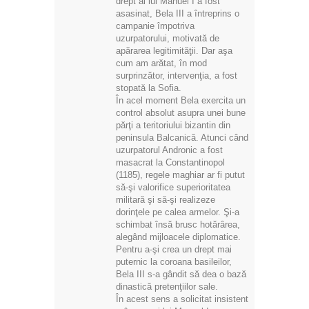
drept al lui Manuel I a fost
asasinat, Bela III a întreprins o
campanie împotriva
uzurpatorului, motivată de
apărarea legitimităţii. Dar aşa
cum am arătat, în mod
surprinzător, intervenţia, a fost
stopată la Sofia.
În acel moment Bela exercita un
control absolut asupra unei bune
părţi a teritoriului bizantin din
peninsula Balcanică. Atunci când
uzurpatorul Andronic a fost
masacrat la Constantinopol
(1185), regele maghiar ar fi putut
să-şi valorifice superioritatea
militară şi să-şi realizeze
dorinţele pe calea armelor. Şi-a
schimbat însă brusc hotărârea,
alegând mijloacele diplomatice.
Pentru a-şi crea un drept mai
puternic la coroana basileilor,
Bela III s-a gândit să dea o bază
dinastică pretenţiilor sale.
În acest sens a solicitat insistent