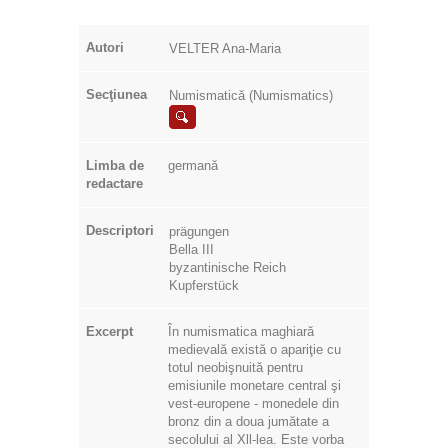
Autori
VELTER Ana-Maria
Secţiunea
Numismatică (Numismatics)
Limba de
germană
redactare
Descriptori
prägungen
Bella III
byzantinische Reich
Kupferstück
Excerpt
În numismatica maghiară
medievală există o apariţie cu
totul neobişnuită pentru
emisiunile monetare central şi
vest-europene - monedele din
bronz din a doua jumătate a
secolului al Xll-lea. Este vorba