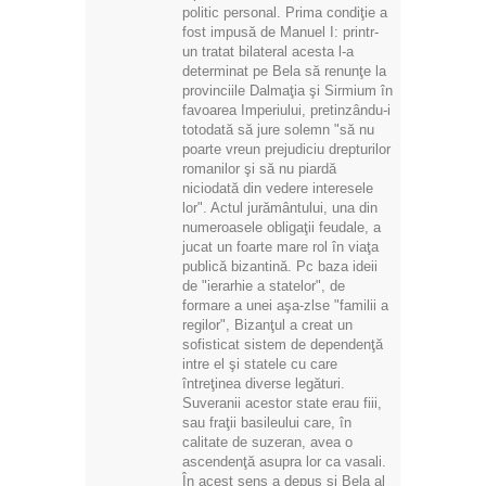
politic personal. Prima condiţie a
fost impusă de Manuel I: printr-
un tratat bilateral acesta l-a
determinat pe Bela să renunţe la
provinciile Dalmaţia şi Sirmium în
favoarea Imperiului, pretinzându-i
totodată să jure solemn "să nu
poarte vreun prejudiciu drepturilor
romanilor şi să nu piardă
niciodată din vedere interesele
lor". Actul jurământului, una din
numeroasele obligaţii feudale, a
jucat un foarte mare rol în viaţa
publică bizantină. Pc baza ideii
de "ierarhie a statelor", de
formare a unei aşa-zlse "familii a
regilor", Bizanţul a creat un
sofisticat sistem de dependenţă
intre el şi statele cu care
întreţinea diverse legături.
Suveranii acestor state erau fiii,
sau fraţii basileului care, în
calitate de suzeran, avea o
ascendenţă asupra lor ca vasali.
În acest sens a depus şi Bela al