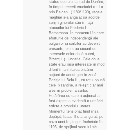
status-quo-ului la sud de Dunăre;
în timpul trecerii cruciadei a III-a
prin Balcani, (1189/1190), regele
maghiar s-a angajat să acorde
sprijin ginerelui său în faţa
atacurilor lui Frederic I
Barbarossa. În momentul în care
eforturile de independenţă ale
bulgarilor şi sârbilor au devenit
presante, ele s-au ciocnit de
interesele celor două puteri,
Bizanţul şi Ungaria. Cele două
state erau însă interesate în mod
diferit în anihilarea oricăror
acţiuni de acest gen în zonă.
Poziţia lui Bela III, cu totul opusă
celei bizantine, a reieşit clar mai
ales în problema sârbă.
Hotărârea cu care a acţionat a
fost expresia evidentă a urmăririi
stricte a propriului uteres.
Momentul tensionat fiind însă
depăşit, Isaac II s-a asigurat, pe
baza unei înţelegeri încheiate în
1195, de sprijinul socrului său