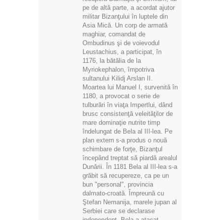
pe de altă parte, a acordat ajutor
militar Bizanţului în luptele din
Asia Mică. Un corp de armată
maghiar, comandat de
Ombudinus şi de voievodul
Leustachius, a participat, în
1176, la bătălia de la
Myriokephalon, împotriva
sultanului Kilidj Arslan II.
Moartea lui Manuel I, survenită în
1180, a provocat o serie de
tulburări în viaţa Impertlui, dând
brusc consistenţă veleităţilor de
mare dominaţie nutrite timp
îndelungat de Bela al III-lea. Pe
plan extern s-a produs o nouă
schimbare de forţe, Bizanţul
începând treptat să piardă arealul
Dunării. În 1181 Bela al III-lea s-a
grăbit să recupereze, ca pe un
bun "personal", provincia
dalmato-croată. Împreună cu
Ştefan Nemanija, marele jupan al
Serbiei care se declarase
independent, Bela a atacat