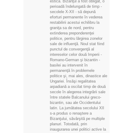
estică. Bizanţul a fost obligat, o
perioadă îndelungată de timp -
secolele Χ-ΧΙΙ - să depună
eforturi permanente în vederea
restabilirii acestui echilibru la
graniţa sa de nord, pentru
extinderea preponderenţei
politice, pentru lărgirea zonelor
sale de influenţă. Noul stat fiind
punctul de convergenţă al
intereselor celor două Imperii -
Romano-German şi bizantin -
basilei au intervenit în
permanenţă în problemele
politice şi, mai ales, dinastice ale
Ungariei. Însăşi regalitatea
arpadiană a oscilat timp de două
secole în alegerea integrării sale
între statele Balcanului greco-
bizantin, sau ale Occidentului
latin. La jumătatea secolului XII
s-a produs o renaştere a
Bizanţului, săvârşită pe multiple
planuri. Totodată, prin
inaugurarea unei politici active la