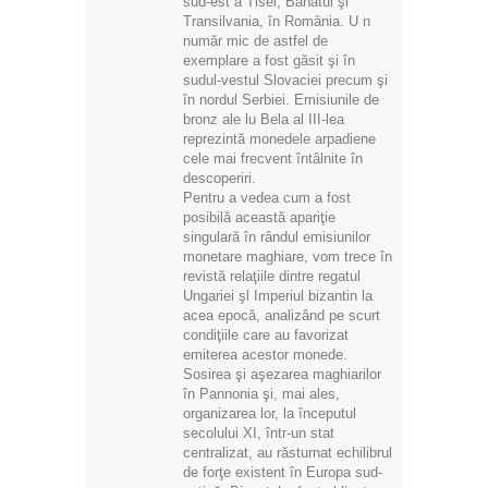
sud-est a Tisei; Banatul şi
Transilvania, în România. U n
număr mic de astfel de
exemplare a fost găsit şi în
sudul-vestul Slovaciei precum şi
în nordul Serbiei. Emisiunile de
bronz ale lu Bela al III-lea
reprezintă monedele arpadiene
cele mai frecvent întâlnite în
descoperiri.
Pentru a vedea cum a fost
posibilă această apariţie
singulară în rândul emisiunilor
monetare maghiare, vom trece în
revistă relaţiile dintre regatul
Ungariei şl Imperiul bizantin la
acea epocă, analizând pe scurt
condiţiile care au favorizat
emiterea acestor monede.
Sosirea şi aşezarea maghiarilor
în Pannonia şi, mai ales,
organizarea lor, la începutul
secolului XI, într-un stat
centralizat, au răsturnat echilibrul
de forţe existent în Europa sud-