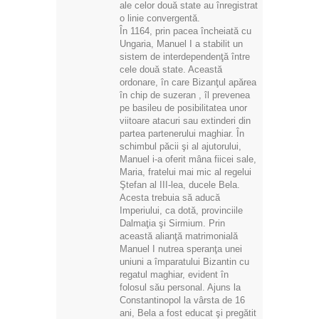
ale celor două state au înregistrat
o linie convergentă.
În 1164, prin pacea încheiată cu
Ungaria, Manuel I a stabilit un
sistem de interdependenţă între
cele două state. Această
ordonare, în care Bizanţul apărea
în chip de suzeran , îl prevenea
pe basileu de posibilitatea unor
viitoare atacuri sau extinderi din
partea partenerului maghiar. În
schimbul păcii şi al ajutorului,
Manuel i-a oferit mâna fiicei sale,
Maria, fratelui mai mic al regelui
Ştefan al III-lea, ducele Bela.
Acesta trebuia să aducă
Imperiului, ca dotă, provinciile
Dalmaţia şi Sirmium. Prin
această alianţă matrimonială
Manuel I nutrea speranţa unei
uniuni a împaratului Bizantin cu
regatul maghiar, evident în
folosul său personal. Ajuns la
Constantinopol la vârsta de 16
ani, Bela a fost educat şi pregătit