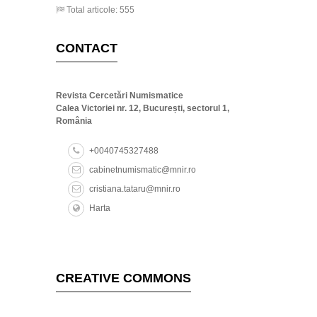
Total articole: 555
CONTACT
Revista Cercetări Numismatice
Calea Victoriei nr. 12, București, sectorul 1,
România
+0040745327488
cabinetnumismatic@mnir.ro
cristiana.tataru@mnir.ro
Harta
CREATIVE COMMONS