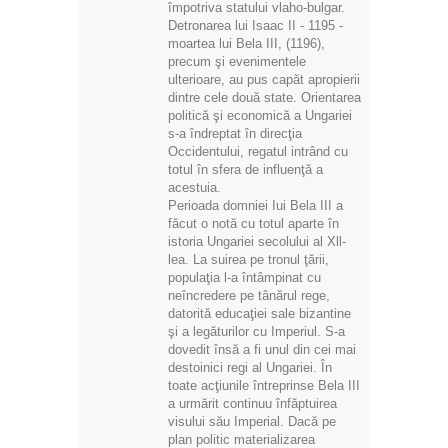
împotriva statului vlaho-bulgar.
Detronarea lui Isaac II - 1195 -
moartea lui Bela III, (1196),
precum şi evenimentele
ulterioare, au pus capăt apropierii
dintre cele două state. Orientarea
politică şi economică a Ungariei
s-a îndreptat în direcţia
Occidentului, regatul intrând cu
totul în sfera de influenţă a
acestuia.
Perioada domniei Iui Bela III a
făcut o notă cu totul aparte în
istoria Ungariei secolului al Xll-
lea. La suirea pe tronul ţării,
populaţia l-a întâmpinat cu
neîncredere pe tânărul rege,
datorită educaţiei sale bizantine
şi a legăturilor cu Imperiul. S-a
dovedit însă a fi unul din cei mai
destoinici regi al Ungariei. În
toate acţiunile întreprinse Bela III
a urmărit continuu înfăptuirea
visului său Imperial. Dacă pe
plan politic materializarea