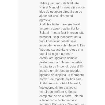
III-lea jurământul de fidelitate.
Prin el Manuel I ii neutraliza orice
idee de uzurpare directă sau de
ajutor dat unei alte puteri
agresive.
Al doilea factor care şi-a lăsat
amprenta asupra acţiunilor lui
Bela al III-lea a fost interesul său
personal. Deşi îndepărtat de la
tronul basilellor, visele sale
imperiale nu se schimbaseră. Din
întreaga sa activitate reiese clar
faptul că regele nutrea în
continuare speranţa domniei
peste cea mai întinsă monarhie.
În alianţa cu Imperiul, Bela al III-
lea şi-a urmărit scopul propriu,
sperând să dispună, la momentul
potrivit, de roadele politicii sale.
Atâta timp cât a trăit Manuel I,
înţelegerea dintre basileu şi
fostul său preferat a rămas
completă: pe de o parte Bela nu
a făcut nici o tentativă de a
recupera Dalmaţia şi Sirmium, iar