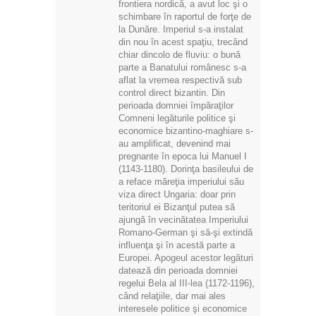
frontiera nordică, a avut loc şi o
schimbare în raportul de forţe de
la Dunăre. Imperiul s-a instalat
din nou în acest spaţiu, trecând
chiar dincolo de fluviu: o bună
parte a Banatului românesc s-a
aflat la vremea respectivă sub
control direct bizantin. Din
perioada domniei împăraţilor
Comneni legăturile politice şi
economice bizantino-maghiare s-
au amplificat, devenind mai
pregnante în epoca lui Manuel I
(1143-1180). Dorinţa basileului de
a reface măreţia imperiului său
viza direct Ungaria: doar prin
teritoriul ei Bizanţul putea să
ajungă în vecinătatea Imperiului
Romano-German şi să-şi extindă
influenţa şi în acestă parte a
Europei. Apogeul acestor legături
datează din perioada domniei
regelui Bela al III-lea (1172-1196),
când relaţiile, dar mai ales
interesele politice şi economice