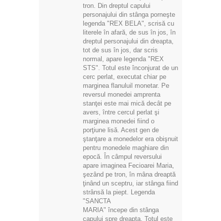
tron. Din dreptul capului
personajului din stânga porneşte
legenda "REX BELA", scrisă cu
literele în afară, de sus în jos, în
dreptul personajului din dreapta,
tot de sus în jos, dar scris
normal, apare legenda "REX
STS". Totul este înconjurat de un
cerc perlat, executat chiar pe
marginea flanuluil monetar. Pe
reversul monedei amprenta
stanţei este mai mică decât pe
avers, între cercul perlat şi
marginea monedei fiind o
porţiune lisă. Acest gen de
ştanţare a monedelor era obişnuit
pentru monedele maghiare din
epocă. În câmpul reversului
apare imaginea Fecioarei Maria,
şezând pe tron, în mâna dreaptă
ţinând un sceptru, iar stânga fiind
strânsă la piept. Legenda
"SANCTA
MARIA" începe din stânga
capului spre dreapta. Totul este