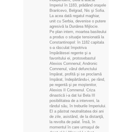
Imperiul în 1183, prădând oraşele
Branlcevo, Belgrad, Nis şi Sofia.
La acea dată regatul maghiar,
unit cu Serbia, devenise o putere
agresivă la Dunărea Mijlocie.
Pe plan intern, moartea basileului
a produs o situaţie tensionată la
Constantinopol: în 1182 capitala
s-a răsculat împotriva
împărătesei regente şi a
favoritului ei, protosebastul
Alexios Comnenul; Andronic
Comnenul, vărul defunctului
împărat, profită şi se proclamă
împărat, îndepărtându-i, pe rând,
pe regentă şi pe moştenitor,
Alexios II Comnenul. Criza
dinastică i-a dat lui Bela III
posibilitatea de a interveni, la
rândul său, în treburile Imperiului.
El a păstrat neutralitatea doi ani
de zile, asistând, de la distanţă,
la revolta de palat. Însă, în
momentul în care urmaşul de