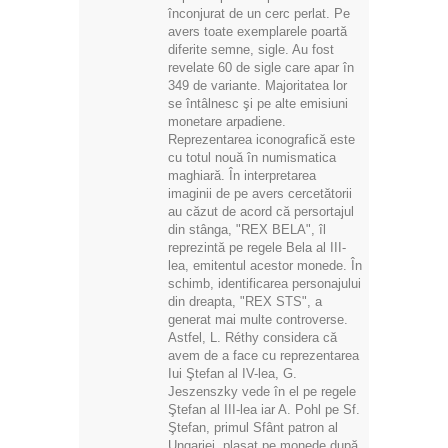
înconjurat de un cerc perlat. Pe
avers toate exemplarele poartă
diferite semne, sigle. Au fost
revelate 60 de sigle care apar în
349 de variante. Majoritatea lor
se întâlnesc şi pe alte emisiuni
monetare arpadiene.
Reprezentarea iconografică este
cu totul nouă în numismatica
maghiară. În interpretarea
imaginii de pe avers cercetătorii
au căzut de acord că persortajul
din stânga, "REX BELA", îl
reprezintă pe regele Bela al III-
lea, emitentul acestor monede. În
schimb, identificarea personajului
din dreapta, "REX STS", a
generat mai multe controverse.
Astfel, L. Réthy considera că
avem de a face cu reprezentarea
Iui Ştefan al IV-lea, G.
Jeszenszky vede în el pe regele
Ştefan al III-lea iar A. Pohl pe Sf.
Ştefan, primul Sfânt patron al
Ungariei, plasat pe monede după