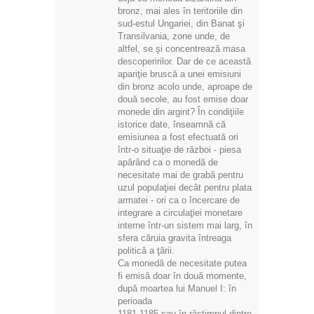
bronz, mai ales în teritoriile din
sud-estul Ungariei, din Banat şi
Transilvania, zone unde, de
altfel, se şi concentrează masa
descoperirilor. Dar de ce această
apariţie bruscă a unei emisiuni
din bronz acolo unde, aproape de
două secole, au fost emise doar
monede din argint? În condiţiile
istorice date, înseamnă că
emisiunea a fost efectuată ori
într-o situaţie de război - piesa
apărând ca o monedă de
necesitate mai de grabă pentru
uzul populaţiei decât pentru plata
armatei - ori ca o încercare de
integrare a circulaţiei monetare
interne într-un sistem mai larg, în
sfera căruia gravita întreaga
politică a ţării.
Ca monedă de necesitate putea
fi emisă doar în două momente,
după moartea lui Manuel I: în
perioada
1181-1185 sau în răstimpul dintre