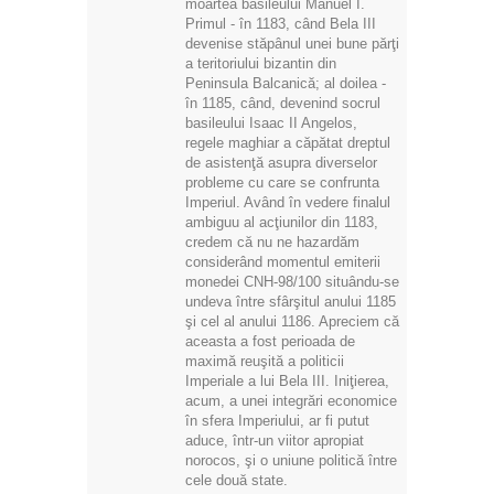
moartea basileului Manuel I.
Primul - în 1183, când Bela III
devenise stăpânul unei bune părţi
a teritoriului bizantin din
Peninsula Balcanică; al doilea -
în 1185, când, devenind socrul
basileului Isaac II Angelos,
regele maghiar a căpătat dreptul
de asistenţă asupra diverselor
probleme cu care se confrunta
Imperiul. Având în vedere finalul
ambiguu al acţiunilor din 1183,
credem că nu ne hazardăm
considerând momentul emiterii
monedei CNH-98/100 situându-se
undeva între sfârşitul anului 1185
şi cel al anului 1186. Apreciem că
aceasta a fost perioada de
maximă reuşită a politicii
Imperiale a lui Bela III. Iniţierea,
acum, a unei integrări economice
în sfera Imperiului, ar fi putut
aduce, într-un viitor apropiat
norocos, şi o uniune politică între
cele două state.