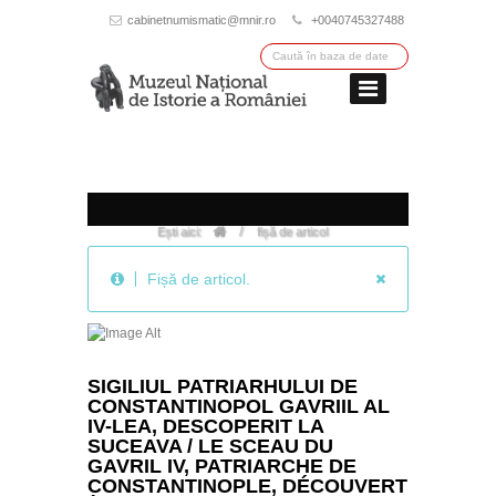
cabinetnumismatic@mnir.ro
+0040745327488
/
Ești aici:
fișă de articol
Fișă de articol.
SIGILIUL PATRIARHULUI DE
CONSTANTINOPOL GAVRIIL AL
IV-LEA, DESCOPERIT LA
SUCEAVA / LE SCEAU DU
GAVRIL IV, PATRIARCHE DE
CONSTANTINOPLE, DÉCOUVERT