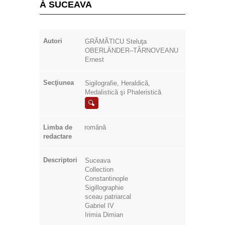
À SUCEAVA
Autori
GRĂMĂTICU Steluţa
OBERLÄNDER–TÂRNOVEANU
Ernest
Secţiunea
Sigilografie, Heraldică,
Medalistică şi Phaleristică
Limba de
română
redactare
Descriptori
Suceava
Collection
Constantinople
Sigillographie
sceau patriarcal
Gabriel IV
Irimia Dimian