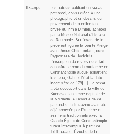
Excerpt
Les auteurs publient un sceau
patriarcal, connu grâce à une
photographie et un dessin, qui
proviennent de la collection
privée du Irimia Dimian, achetés
par le Musée National d'Histoire
de Roumanie. Sur l'avers de la
pièce est figurée la Sainte Vierge
avec Jésus-Christ enfant, dans
l'hypostase de Hodigitria.
L'inscription du revers nous fait
connaître le nom du patriarche de
Constantinople auquel appartient
le sceau, Gabriel IV et la date
incomplète de 178[...]. Le sceau
a été découvert dans la ville de
Suceava, l'ancienne capitale de
la Moldavie. À l'époque de ce
patriarche, la Bucovine avait été
déjà annexée par l'Autriche et
ses liens traditionnels avec la
Grande Église de Constantinople
furent interrompus à partir de
1781, quand l'Évêché de la