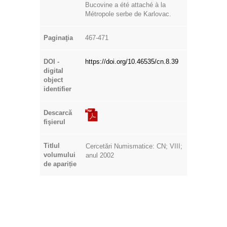
Bucovine a été attaché à la
Métropole serbe de Karlovac.
Paginaţia
467-471
DOI -
https://doi.org/10.46535/cn.8.39
digital
object
identifier
Descarcă
fişierul
Titlul
Cercetări Numismatice: CN; VIII;
volumului
anul 2002
de apariție