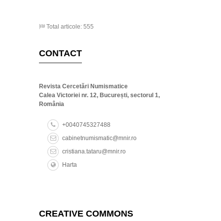
Total articole: 555
CONTACT
Revista Cercetări Numismatice
Calea Victoriei nr. 12, București, sectorul 1,
România
+0040745327488
cabinetnumismatic@mnir.ro
cristiana.tataru@mnir.ro
Harta
CREATIVE COMMONS