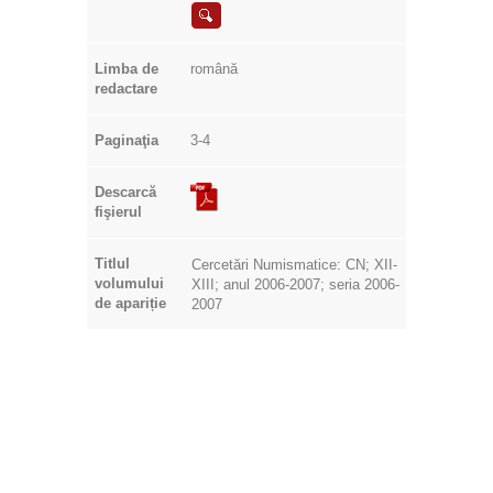
Limba de
română
redactare
Paginaţia
3-4
Descarcă
fişierul
Titlul
Cercetări Numismatice: CN; XII-
volumului
XIII; anul 2006-2007; seria 2006-
de apariție
2007