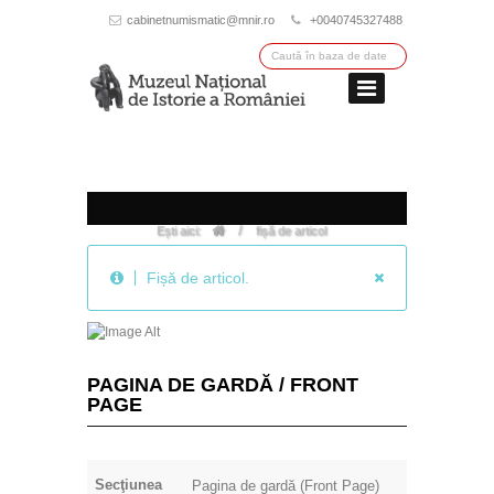
cabinetnumismatic@mnir.ro
+0040745327488
/
Ești aici:
fișă de articol
Fișă de articol.
PAGINA DE GARDĂ / FRONT
PAGE
Secţiunea
Pagina de gardă (Front Page)