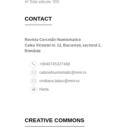
Total articole: 555
CONTACT
Revista Cercetări Numismatice
Calea Victoriei nr. 12, București, sectorul 1,
România
+0040745327488
cabinetnumismatic@mnir.ro
cristiana.tataru@mnir.ro
Harta
CREATIVE COMMONS