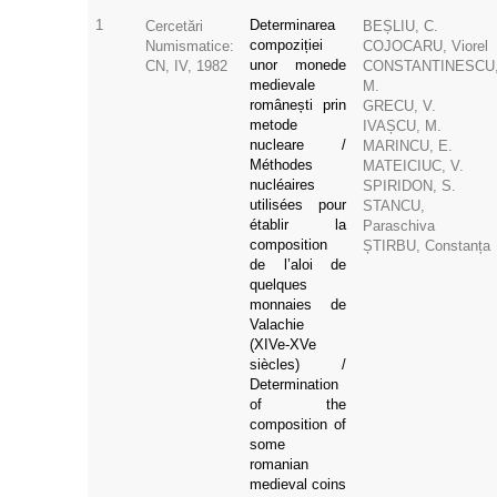
1
Determinarea
Cercetări
BEȘLIU, C.
compoziției
Numismatice:
COJOCARU, Viorel
unor monede
CN, IV, 1982
CONSTANTINESCU
medievale
M.
românești prin
GRECU, V.
metode
IVAȘCU, M.
nucleare /
MARINCU, E.
Méthodes
MATEICIUC, V.
nucléaires
SPIRIDON, S.
utilisées pour
STANCU,
établir la
Paraschiva
composition
ȘTIRBU, Constanț
de l’aloi de
quelques
monnaies de
Valachie
(XIVe-XVe
siècles) /
Determination
of the
composition of
some
romanian
medieval coins