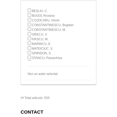
BEȘLIU, C.
BUGOI, Roxana
COJOCARU, Viorel
CONSTANTINESCU, Bogdan
CONSTANTINESCU, M.
GRECU, V.
IVAȘCU, M.
MARINCU, E.
MATEICIUC, V.
SPIRIDON, S.
STANCU, Paraschiva
ȘTIRBU, Constanța
Nici un autor selectat.
Total articole: 555
CONTACT