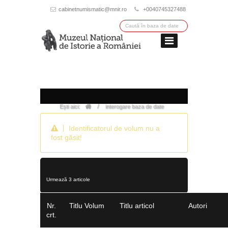
cabinetnumismatic@mnir.ro
+0040745327488
/
Ești aici:
interogare baza de date
Identificatorul de volum nu a
fost găsit!
Urmează 3 articole
Nr.
Titlu Volum
Titlu articol
Autori
crt.