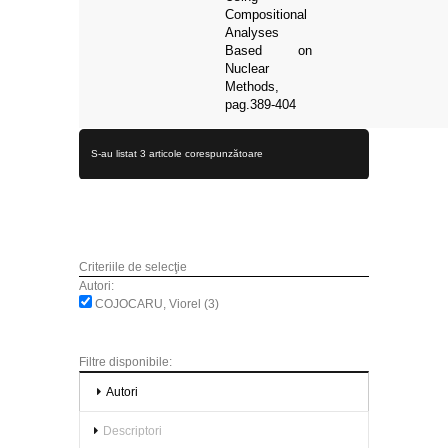
Compositional
Analyses
Based on
Nuclear
Methods,
pag.389-404
S-au listat 3 articole corespunzătoare
Criteriile de selecţie
Autori:
COJOCARU, Viorel (3)
Filtre disponibile:
Autori
Descriptori