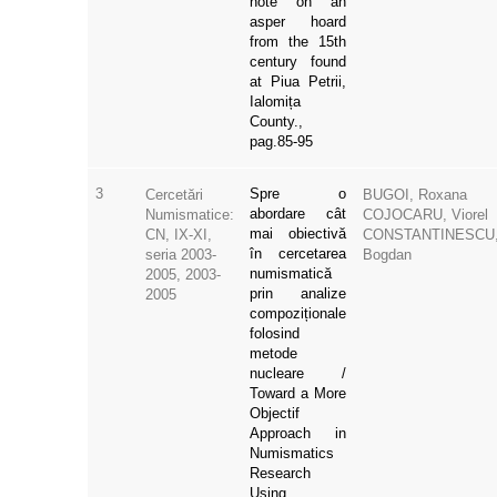
note on an
asper hoard
from the 15th
century found
at Piua Petrii,
Ialomița
County.,
pag.85-95
3
Spre o
Cercetări
BUGOI, Roxana
abordare cât
Numismatice:
COJOCARU, Viorel
mai obiectivă
CN, IX-XI,
CONSTANTINESCU
în cercetarea
seria 2003-
Bogdan
numismatică
2005, 2003-
prin analize
2005
compoziționale
folosind
metode
nucleare /
Toward a More
Objectif
Approach in
Numismatics
Research
Using