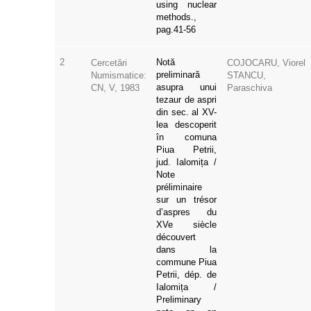
using nuclear
methods.,
pag.41-56
2
Notă
Cercetări
COJOCARU, Viorel
preliminară
Numismatice:
STANCU,
asupra unui
CN, V, 1983
Paraschiva
tezaur de aspri
din sec. al XV-
lea descoperit
în comuna
Piua Petrii,
jud. Ialomița /
Note
préliminaire
sur un trésor
d’aspres du
XVe siècle
découvert
dans la
commune Piua
Petrii, dép. de
Ialomița /
Preliminary