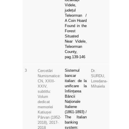
Videle,
județul
Teleorman /
A Coin Hoard
Found in the
Forest
Situated
Near Videle,
Teleorman
County,
pag.139-146
3
Sistemul
Cercetări
Dr.
bancar
Numismatice:
SURDU,
italian: de la
CN, XXIII-
Loredana-
unificare la
XXIV,
Mihaiela
înființarea
subtitlu:
Băncii
Volum
Naționale
dedicat
Italiene
memoriei
(1861-1893) /
Katiușei
The Italian
Pârvan (1952-
banking
2018), 2017-
system:
2018