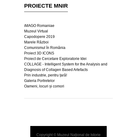
PROIECTE MNIR
iMAGO Romaniae
Muzeul Virtual
Capodopere 2019
Marele Război
Comunismul în România
Proiect 3D ICONS
Proiect de Cercetare Exploratorie Idei
COLLAGE - Intelligent System for the Analysis and
Diagnosis of Collagen Based Artefacts
Prin industrie, pentru țară!
Galeria Portretelor
Oameni, locuri și comori
Copyright © Muzeul Național de Istorie