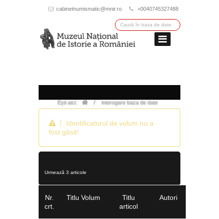
cabinetnumismatic@mnir.ro
+0040745327488
/
Ești aici:
interogare baza de date
Identificatorul de volum nu a
fost găsit!
Urmează 3 articole
Nr.
Titlu Volum
Titlu
Autori
crt.
articol