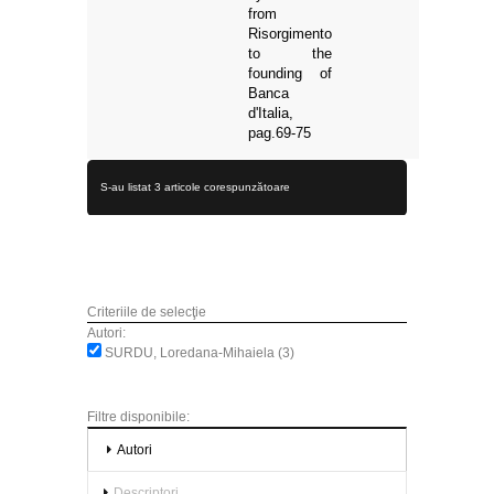
from
Risorgimento
to the
founding of
Banca
d'Italia,
pag.69-75
S-au listat 3 articole corespunzătoare
Criteriile de selecţie
Autori:
SURDU, Loredana-Mihaiela (3)
Filtre disponibile:
Autori
Descriptori