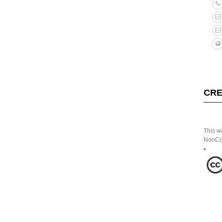
CRE
This w
NonCom