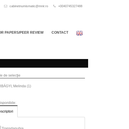
cabinetnumismatic@mnir.ro
+0040745327488
OR PAPERS/PEER REVIEW
CONTACT
ile de selecţie
BÁGYI, Melinda (1)
disponibile:
scriptori
Transdanubia