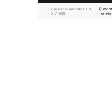
1
Questi
Cercetări Numismatice: CN,
Transdan
XIV, 2008