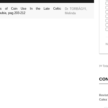
ons of Coin Use In the Late Celtic
Dr. TORBÁGYI,
ubia, pag.203-212
Melinda
N
Tota
CO
Revis
Calea 