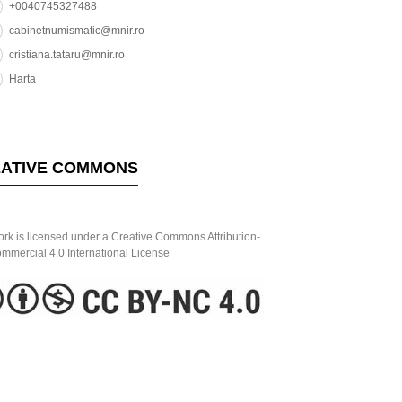
+0040745327488
cabinetnumismatic@mnir.ro
cristiana.tataru@mnir.ro
Harta
ATIVE COMMONS
ork is licensed under a Creative Commons Attribution-
mercial 4.0 International License