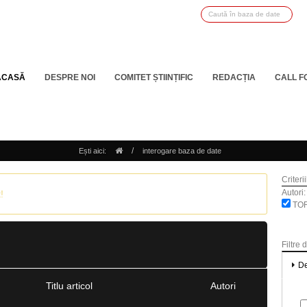
ACASĂ
DESPRE NOI
COMITET ȘTIINȚIFIC
REDACȚIA
CALL F
/
Ești aici:
interogare baza de date
Criteri
Autori:
!
TOR
Filtre 
De
Titlu articol
Autori