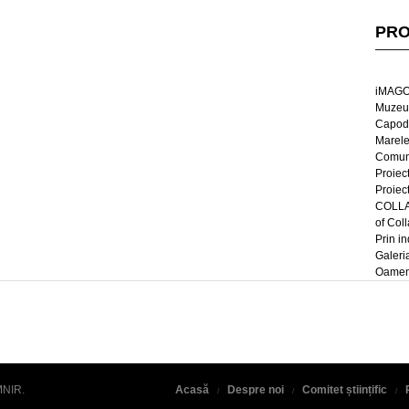
PRO
iMAGO
Muzeul
Capod
Marel
Comun
Proiec
Proiec
COLLAG
of Col
Prin in
Galeri
Oameni
MNIR
.
Acasă
Despre noi
Comitet științific