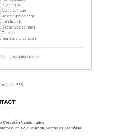
silver coins
Celtic coinage
Velem type coinage
coin hoards
Kapos type coinage
Eravisci
monetary circulation
ici un descriptor selectat.
l articole: 555
NTACT
ta Cercetări Numismatice
Victoriei nr. 12, București, sectorul 1, România