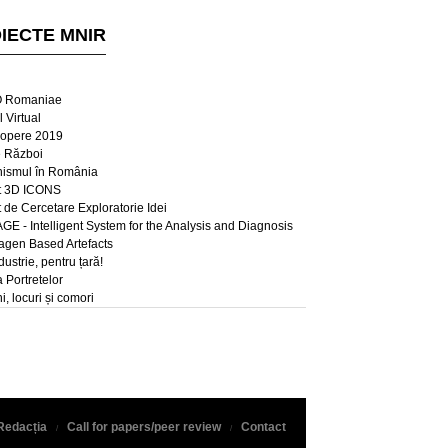
IECTE MNIR
 Romaniae
 Virtual
opere 2019
e Război
ismul în România
t 3D ICONS
t de Cercetare Exploratorie Idei
E - Intelligent System for the Analysis and Diagnosis
lagen Based Artefacts
dustrie, pentru țară!
a Portretelor
, locuri și comori
Redacția
Call for papers/peer review
Contact