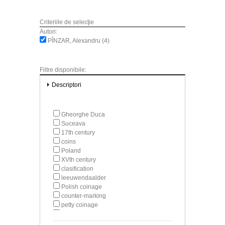
Criteriile de selecţie
Autori:
PÎNZAR, Alexandru (4)
Filtre disponibile:
Descriptori
Gheorghe Duca
Suceava
17th century
coins
Poland
XVth century
clasification
leeuwendaalder
Polish coinage
counter-marking
petty coinage
Stephen III (1457-1504)
graphical study