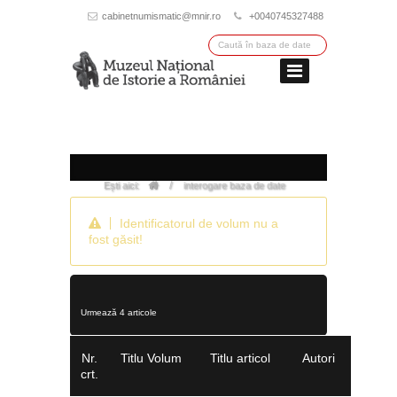
cabinetnumismatic@mnir.ro
+0040745327488
/
Ești aici:
interogare baza de date
Identificatorul de volum nu a
fost găsit!
Urmează 4 articole
Nr.
Titlu Volum
Titlu articol
Autori
crt.