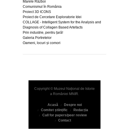
Marele Război
Comunismul în România
Proiect 3D ICONS
Proiect de Cercetare Exploratorie Idei
COLLAGE - Intelligent System for the Analysis and
Diagnosis of Collagen Based Artefacts
Prin industrie, pentru țară!
Galeria Portretelor
Oameni, locuri și comori
Copyright © Muzeul Național de Istorie
a României
MNIR
.
Acasă
Despre noi
Comitet științific
Redacția
Call for papers/peer review
Contact