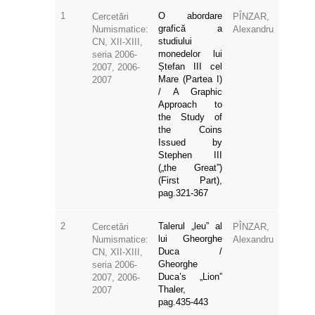
1
O abordare
Cercetări
PÎNZAR,
grafică a
Numismatice:
Alexandru
studiului
CN, XII-XIII,
monedelor lui
seria 2006-
Ștefan III cel
2007, 2006-
Mare (Partea I)
2007
/ A Graphic
Approach to
the Study of
the Coins
Issued by
Stephen III
(„the Great”)
(First Part),
pag.321-367
2
Talerul „leu” al
Cercetări
PÎNZAR,
lui Gheorghe
Numismatice:
Alexandru
Duca /
CN, XII-XIII,
Gheorghe
seria 2006-
Duca’s „Lion”
2007, 2006-
Thaler,
2007
pag.435-443