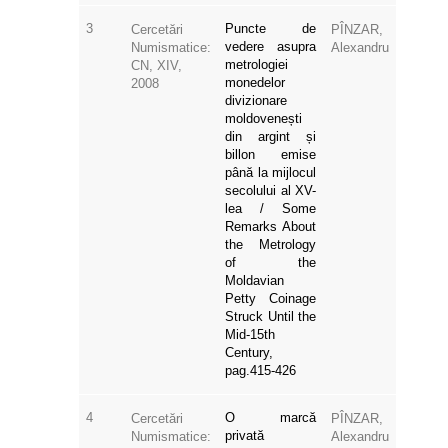
3
Puncte de
Cercetări
PÎNZAR,
vedere asupra
Numismatice:
Alexandru
metrologiei
CN, XIV,
monedelor
2008
divizionare
moldovenești
din argint și
billon emise
până la mijlocul
secolului al XV-
lea / Some
Remarks About
the Metrology
of the
Moldavian
Petty Coinage
Struck Until the
Mid-15th
Century,
pag.415-426
4
O marcă
Cercetări
PÎNZAR,
privată
Numismatice:
Alexandru