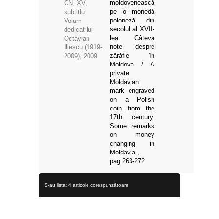
moldovenească
CN, XV,
pe o monedă
subtitlu:
poloneză din
Volum
secolul al XVII-
dedicat lui
lea. Câteva
Octavian
note despre
Iliescu (1919-
zărăfie în
2009), 2009
Moldova / A
private
Moldavian
mark engraved
on a Polish
coin from the
17th century.
Some remarks
on money
changing in
Moldavia.,
pag.263-272
S-au listat 4 articole corespunzătoare