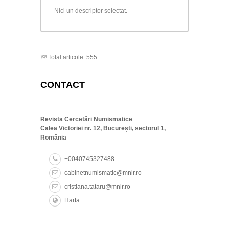
imitative coinage
Nici un descriptor selectat.
coin legend
coinage
Moldavia
modern coins
metrology
Total articole: 555
CONTACT
Revista Cercetări Numismatice
Calea Victoriei nr. 12, București, sectorul 1,
România
+0040745327488
cabinetnumismatic@mnir.ro
cristiana.tataru@mnir.ro
Harta