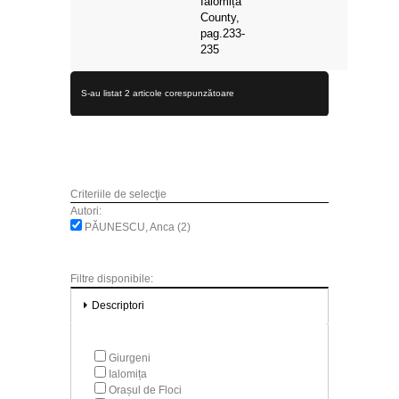
Ialomița
County,
pag.233-
235
S-au listat 2 articole corespunzătoare
Criteriile de selecţie
Autori:
PĂUNESCU, Anca (2)
Filtre disponibile:
Descriptori
Giurgeni
Ialomița
Orașul de Floci