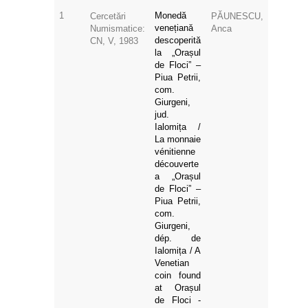
1
Monedă
Cercetări
PĂUNESCU,
venețiană
Numismatice:
Anca
descoperită
CN, V, 1983
la „Orașul
de Floci” –
Piua Petrii,
com.
Giurgeni,
jud.
Ialomița /
La monnaie
vénitienne
découverte
a „Orașul
de Floci” –
Piua Petrii,
com.
Giurgeni,
dép. de
Ialomița / A
Venetian
coin found
at Orașul
de Floci -