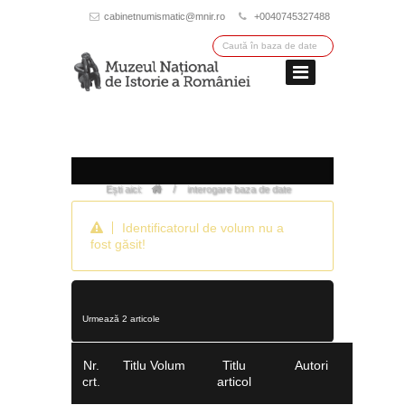
cabinetnumismatic@mnir.ro
+0040745327488
/
Ești aici:
interogare baza de date
Identificatorul de volum nu a
fost găsit!
Urmează 2 articole
Nr.
Titlu Volum
Titlu
Autori
crt.
articol