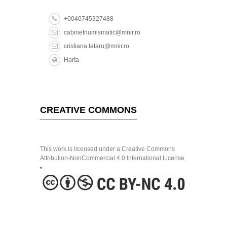
+0040745327488
cabinetnumismatic@mnir.ro
cristiana.tataru@mnir.ro
Harta
CREATIVE COMMONS
This work is licensed under a Creative Commons
Attribution-NonCommercial 4.0 International License