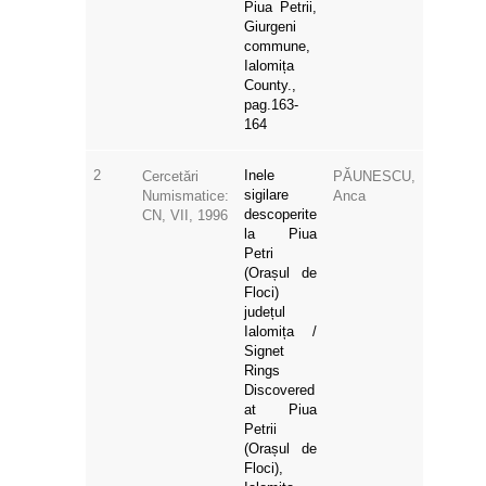
Piua Petrii,
Giurgeni
commune,
Ialomița
County.,
pag.163-
164
2
Inele
Cercetări
PĂUNESCU,
sigilare
Numismatice:
Anca
descoperite
CN, VII, 1996
la Piua
Petri
(Orașul de
Floci)
județul
Ialomița /
Signet
Rings
Discovered
at Piua
Petrii
(Orașul de
Floci),