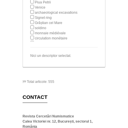
Piua Petrii
Venice
archaeological excavations
Signet ring
Grăștian cel Mare
soldino
monnaie médiévale
circulation monétaire
Saint George
Nici un descriptor selectat.
Total articole: 555
CONTACT
Revista Cercetări Numismatice
Calea Victoriei nr. 12, București, sectorul 1,
România