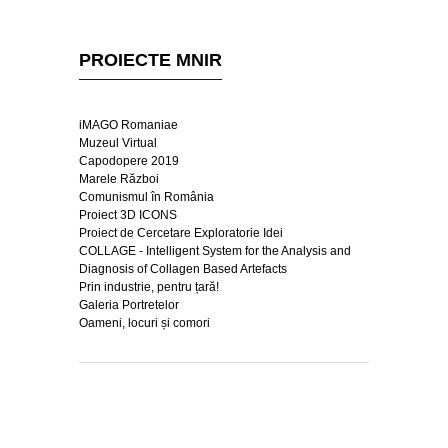
PROIECTE MNIR
iMAGO Romaniae
Muzeul Virtual
Capodopere 2019
Marele Război
Comunismul în România
Proiect 3D ICONS
Proiect de Cercetare Exploratorie Idei
COLLAGE - Intelligent System for the Analysis and
Diagnosis of Collagen Based Artefacts
Prin industrie, pentru țară!
Galeria Portretelor
Oameni, locuri și comori