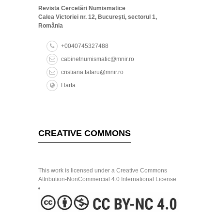
Revista Cercetări Numismatice
Calea Victoriei nr. 12, București, sectorul 1,
România
+0040745327488
cabinetnumismatic@mnir.ro
cristiana.tataru@mnir.ro
Harta
CREATIVE COMMONS
This work is licensed under a Creative Commons
Attribution-NonCommercial 4.0 International License