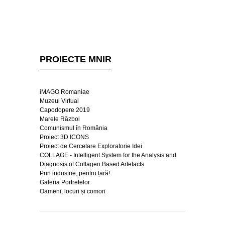
PROIECTE MNIR
iMAGO Romaniae
Muzeul Virtual
Capodopere 2019
Marele Război
Comunismul în România
Proiect 3D ICONS
Proiect de Cercetare Exploratorie Idei
COLLAGE - Intelligent System for the Analysis and
Diagnosis of Collagen Based Artefacts
Prin industrie, pentru țară!
Galeria Portretelor
Oameni, locuri și comori