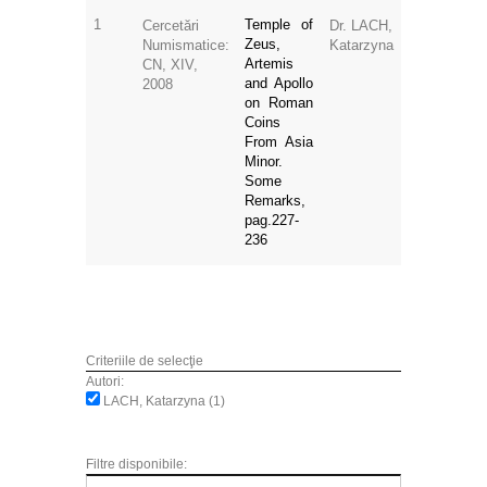
1
Temple of
Cercetări
Dr. LACH,
Zeus,
Numismatice:
Katarzyna
Artemis
CN, XIV,
and Apollo
2008
on Roman
Coins
From Asia
Minor.
Some
Remarks,
pag.227-
236
Criteriile de selecţie
Autori:
LACH, Katarzyna (1)
Filtre disponibile: