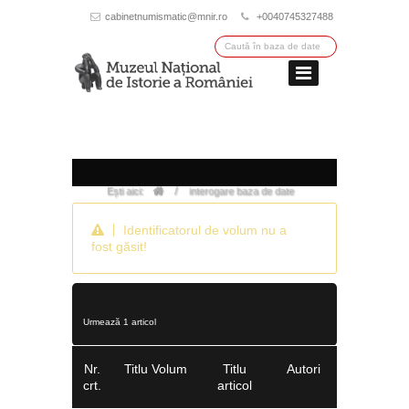
cabinetnumismatic@mnir.ro
+0040745327488
/
Ești aici:
interogare baza de date
Identificatorul de volum nu a
fost găsit!
Urmează 1 articol
Nr.
Titlu Volum
Titlu
Autori
crt.
articol