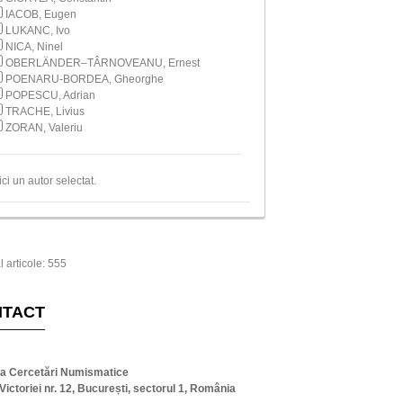
IACOB, Eugen
LUKANC, Ivo
NICA, Ninel
OBERLÄNDER–TÂRNOVEANU, Ernest
POENARU-BORDEA, Gheorghe
POPESCU, Adrian
TRACHE, Livius
ZORAN, Valeriu
ici un autor selectat.
l articole: 555
NTACT
ta Cercetări Numismatice
Victoriei nr. 12, București, sectorul 1, România