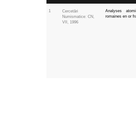
1
Analyses atom
Cercetări
romaines en or f
Numismatice: CN,
VII, 1996