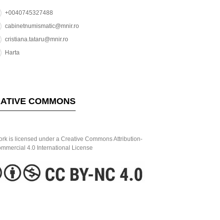
+0040745327488
cabinetnumismatic@mnir.ro
cristiana.tataru@mnir.ro
Harta
ATIVE COMMONS
ork is licensed under a Creative Commons Attribution-
mercial 4.0 International License