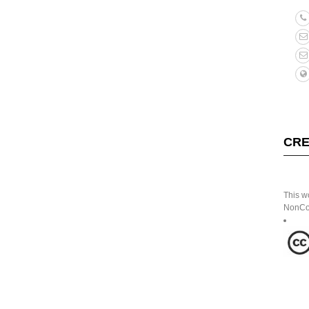
CRE
This w
NonCom