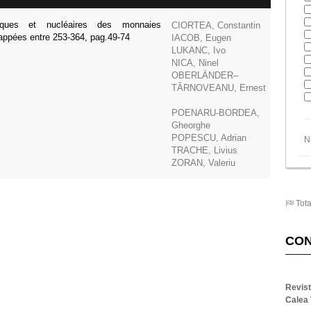
iques et nucléaires des monnaies
CIORTEA, Constantin
rappées entre 253-364, pag.49-74
IACOB, Eugen
LUKANC, Ivo
NICA, Ninel
OBERLÄNDER–
TÂRNOVEANU, Ernest
POENARU-BORDEA,
Gheorghe
POPESCU, Adrian
N
TRACHE, Livius
ZORAN, Valeriu
Tota
CO
Revis
Calea 