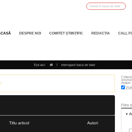
ACASĂ
DESPRE NOI
COMITET ȘTIINȚIFIC
REDACȚIA
CALL F
/
Ești aici:
interogare baza de date
Criteri
Autori:
!
ZOR
Filtre 
A
Titlu articol
Autori