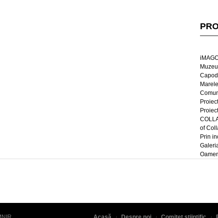
PRO
iMAGO
Muzeul
Capod
Marel
Comun
Proiec
Proiec
COLLAG
of Col
Prin in
Galeri
Oameni
MNIR
.
Acasă
Despre noi
Comitet științific