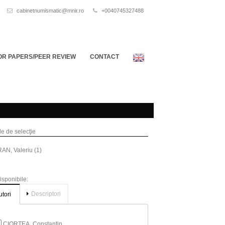
cabinetnumismatic@mnir.ro
+0040745327488
OR PAPERS/PEER REVIEW
CONTACT
ile de selecţie
AN, Valeriu (1)
disponibile:
Descriptori
utori
CIORTEA, Constantin