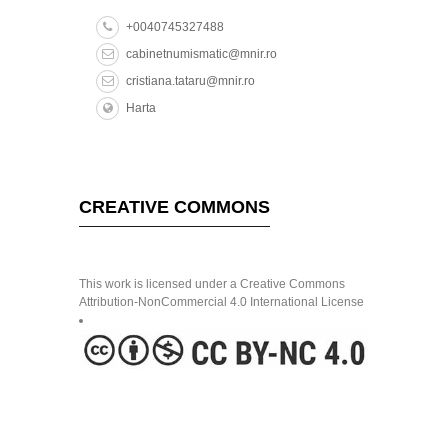
+0040745327488
cabinetnumismatic@mnir.ro
cristiana.tataru@mnir.ro
Harta
CREATIVE COMMONS
This work is licensed under a Creative Commons
Attribution-NonCommercial 4.0 International License