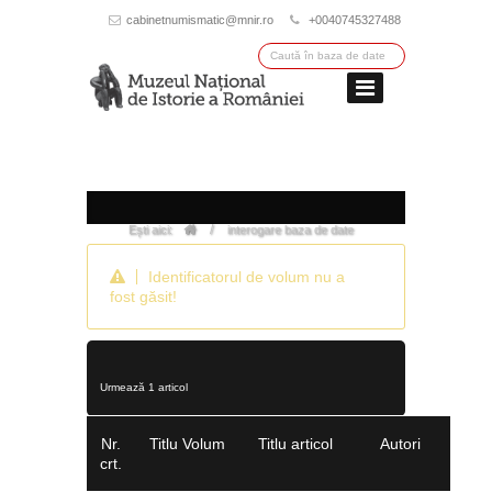
cabinetnumismatic@mnir.ro
+0040745327488
/
Ești aici:
interogare baza de date
Identificatorul de volum nu a
fost găsit!
Urmează 1 articol
Nr.
Titlu Volum
Titlu articol
Autori
crt.