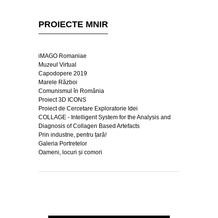
PROIECTE MNIR
iMAGO Romaniae
Muzeul Virtual
Capodopere 2019
Marele Război
Comunismul în România
Proiect 3D ICONS
Proiect de Cercetare Exploratorie Idei
COLLAGE - Intelligent System for the Analysis and
Diagnosis of Collagen Based Artefacts
Prin industrie, pentru țară!
Galeria Portretelor
Oameni, locuri și comori