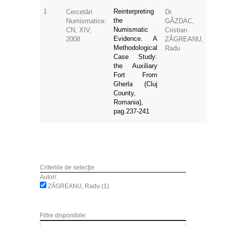
1
Reinterpreting
Cercetări
Dr.
the
Numismatice:
GĂZDAC,
Numismatic
CN, XIV,
Cristian
Evidence. A
2008
ZĂGREANU,
Methodological
Radu
Case Study:
the Auxiliary
Fort From
Gherla (Cluj
County,
Romania),
pag.237-241
Criteriile de selecţie
Autori:
ZĂGREANU, Radu (1)
Filtre disponibile: