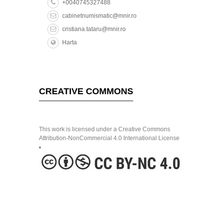
+0040745327488
cabinetnumismatic@mnir.ro
cristiana.tataru@mnir.ro
Harta
CREATIVE COMMONS
This work is licensed under a Creative Commons
Attribution-NonCommercial 4.0 International License