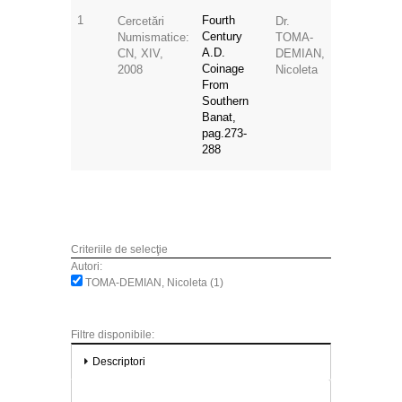
1
Fourth
Cercetări
Dr.
Century
Numismatice:
TOMA-
A.D.
CN, XIV,
DEMIAN,
Coinage
2008
Nicoleta
From
Southern
Banat,
pag.273-
288
Criteriile de selecţie
Autori:
TOMA-DEMIAN, Nicoleta (1)
Filtre disponibile:
Descriptori