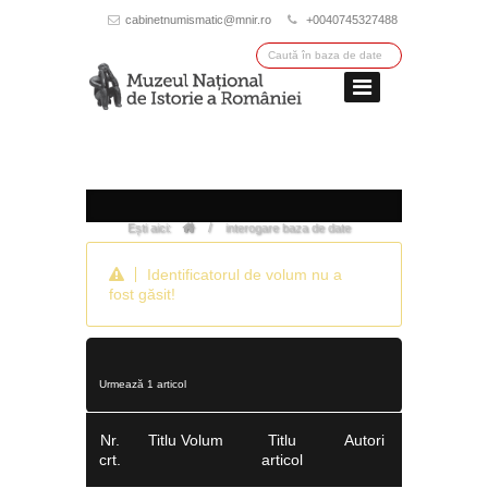
cabinetnumismatic@mnir.ro
+0040745327488
/
Ești aici:
interogare baza de date
Identificatorul de volum nu a
fost găsit!
Urmează 1 articol
Nr.
Titlu Volum
Titlu
Autori
crt.
articol