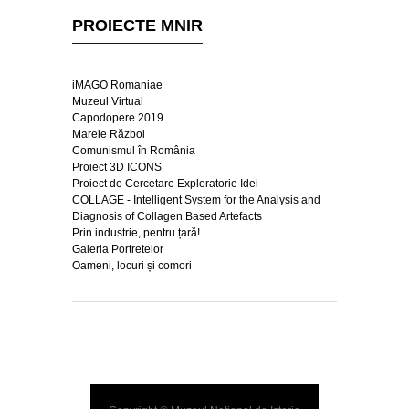
PROIECTE MNIR
iMAGO Romaniae
Muzeul Virtual
Capodopere 2019
Marele Război
Comunismul în România
Proiect 3D ICONS
Proiect de Cercetare Exploratorie Idei
COLLAGE - Intelligent System for the Analysis and
Diagnosis of Collagen Based Artefacts
Prin industrie, pentru țară!
Galeria Portretelor
Oameni, locuri și comori