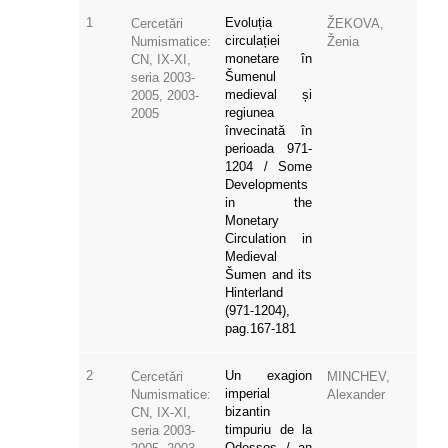
1
Evoluția
Cercetări
ŽEKOVA,
circulației
Numismatice:
Ženia
monetare în
CN, IX-XI,
Šumenul
seria 2003-
medieval și
2005, 2003-
regiunea
2005
învecinată în
perioada 971-
1204 / Some
Developments
in the
Monetary
Circulation in
Medieval
Šumen and its
Hinterland
(971-1204),
pag.167-181
2
Un exagion
Cercetări
MINCHEV,
imperial
Numismatice:
Alexander
bizantin
CN, IX-XI,
timpuriu de la
seria 2003-
Odessos / an