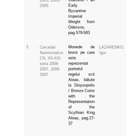
2005, 2003-
Early
2005
Byzantine
Imperial
Weight from
Odessos,
pag.579-583
3
Monede de
Cercetări
LAZARENKO,
bronz pe care
Numismatice:
Igor
este
CN, XII-XIII,
reprezentat
seria 2006-
portretul
2007, 2006-
regelui scit
2007
Ateas, bătute
la Dioysopolis
/ Bronze Coins
with the
Representation
of the
Scythian King
Ateas, pag.27-
37