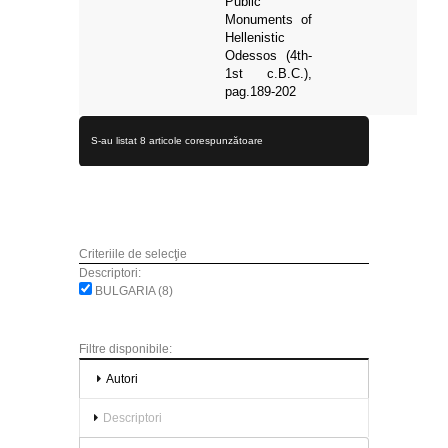
Public
Monuments of
Hellenistic
Odessos (4th-
1st c.B.C.),
pag.189-202
S-au listat 8 articole corespunzătoare
Criteriile de selecţie
Descriptori:
BULGARIA (8)
Filtre disponibile:
Autori
Descriptori