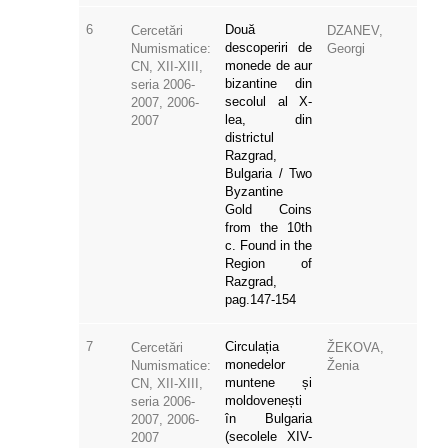
6
Două
Cercetări
DZANEV,
descoperiri de
Numismatice:
Georgi
monede de aur
CN, XII-XIII,
bizantine din
seria 2006-
secolul al X-
2007, 2006-
lea, din
2007
districtul
Razgrad,
Bulgaria / Two
Byzantine
Gold Coins
from the 10th
c. Found in the
Region of
Razgrad,
pag.147-154
7
Circulația
Cercetări
ŽEKOVA,
monedelor
Numismatice:
Ženia
muntene și
CN, XII-XIII,
moldovenești
seria 2006-
în Bulgaria
2007, 2006-
(secolele XIV-
2007