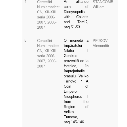
4
An alliance
Cercetări
STANCOMB,
coin of
Numismatice:
William
Dionysopolis
CN, XII-XIII,
with Callatis
seria 2006-
and Tomi?,
2007, 2006-
pag.51-53
2007
5
O monedă a
Cercetări
PEJKOV,
împăratului
Numismatice:
Alexandăr
Nikifor I
CN, XII-XIII,
Genikos
seria 2006-
provenită de la
2007, 2006-
Hotnica, în
2007
împrejurimile
orașului Veliko
Tîrnovo / A
Coin of
Emperor
Nicephorus I
from the
Region of
Veliko
Turnovo,
pag.145-146