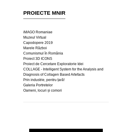
PROIECTE MNIR
iMAGO Romaniae
Muzeul Virtual
Capodopere 2019
Marele Război
Comunismul în România
Proiect 3D ICONS
Proiect de Cercetare Exploratorie Idei
COLLAGE - Intelligent System for the Analysis and
Diagnosis of Collagen Based Artefacts
Prin industrie, pentru țară!
Galeria Portretelor
Oameni, locuri și comori