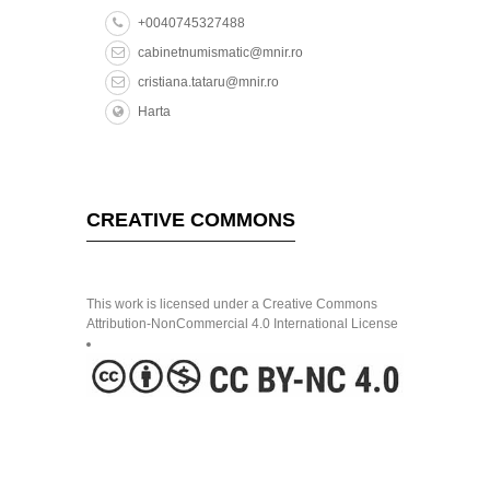
+0040745327488
cabinetnumismatic@mnir.ro
cristiana.tataru@mnir.ro
Harta
CREATIVE COMMONS
This work is licensed under a Creative Commons
Attribution-NonCommercial 4.0 International License