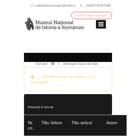
cabinetnumismatic@mnir.ro
+0040745327488
/
Ești aici:
interogare baza de date
Identificatorul de volum nu a
fost găsit!
Urmează 8 articole
Nr.
Titlu Volum
Titlu articol
Autori
crt.