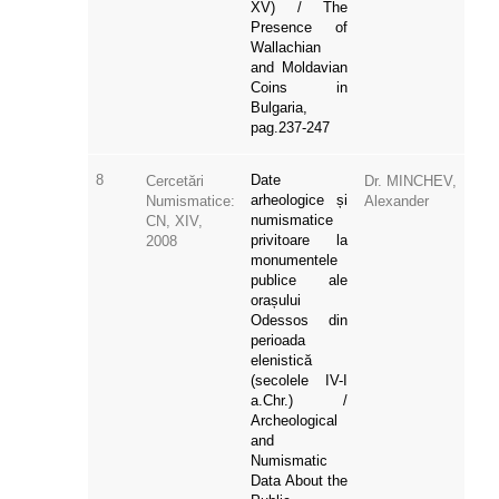
XV) / The
Presence of
Wallachian
and Moldavian
Coins in
Bulgaria,
pag.237-247
8
Date
Cercetări
Dr. MINCHEV,
arheologice și
Numismatice:
Alexander
numismatice
CN, XIV,
privitoare la
2008
monumentele
publice ale
orașului
Odessos din
perioada
elenistică
(secolele IV-I
a.Chr.) /
Archeological
and
Numismatic
Data About the