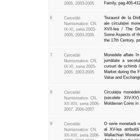
Family, pag.405-41
2005, 2003-2005
6
Tezaurul de la Dri
Cercetări
ale circulației mo
Numismatice: CN,
XVII-lea / The Dr
IX-XI, seria 2003-
Some Aspects of the
2005, 2003-2005
the 17th Century, p
7
Monedele aflate în
Cercetări
jumătate a secolul
Numismatice: CN,
cursuri de schimb 
IX-XI, seria 2003-
Market during the F
2005, 2003-2005
Value and Exchange
8
Circulația monede
Cercetări
(secolele XIV-XV
Numismatice: CN,
Moldavian Coins in 
XII-XIII, seria 2006-
2007, 2006-2007
9
O serie monetară n
Cercetări
al XV-lea atribuit
Numismatice: CN,
Wallachian Monetar
XII-XIII, seria 2006-