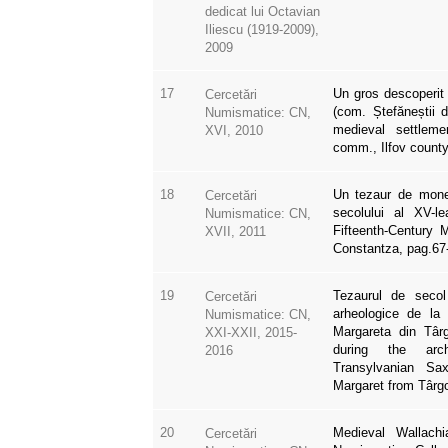
dedicat lui Octavian
Iliescu (1919-2009),
2009
17
Un gros descoperit
Cercetări
(com. Ștefăneștii d
Numismatice: CN,
medieval settleme
XVI, 2010
comm., Ilfov county
18
Un tezaur de mone
Cercetări
secolului al XV-l
Numismatice: CN,
Fifteenth-Century
XVII, 2011
Constantza, pag.67
19
Tezaurul de secol
Cercetări
arheologice de la 
Numismatice: CN,
Margareta din Târ
XXI-XXII, 2015-
during the arch
2016
Transylvanian Sa
Margaret from Târgo
20
Medieval Wallach
Cercetări