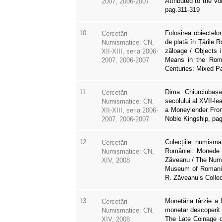
Attributed to the V
2007, 2006-2007
pag.311-319
10
Folosirea obiectelo
Cercetări
de plată în Țările 
Numismatice: CN,
zăloage / Objects 
XII-XIII, seria 2006-
Means in the Roman
2007, 2006-2007
Centuries: Mixed P
11
Dima Chiurciubaș
Cercetări
secolului al XVII-le
Numismatice: CN,
a Moneylender From
XII-XIII, seria 2006-
Noble Kingship, pa
2007, 2006-2007
12
Colecțiile numisma
Cercetări
României: Monede 
Numismatice: CN,
Zăveanu / The Numis
XIV, 2008
Museum of Romania
R. Zăveanu’s Collec
13
Monetăria târzie a 
Cercetări
monetar descoperit 
Numismatice: CN,
The Late Coinage of
XIV, 2008