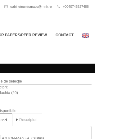
cabinetnumismatic@mnir.ro
+0040745327488
OR PAPERS/PEER REVIEW
CONTACT
ile de selecţie
tori:
achia (20)
disponibile:
Descriptori
utori
ANTON-MANEA, Cristina