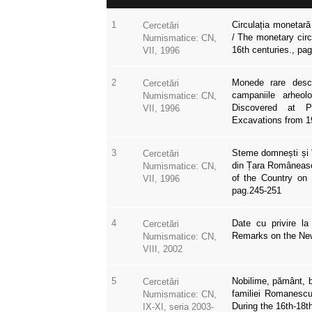
1
Circulația monetară
Cercetări
/ The monetary circ
Numismatice: CN,
16th centuries., pa
VII, 1996
2
Monede rare desco
Cercetări
campaniile arheo
Numismatice: CN,
Discovered at Pi
VII, 1996
Excavations from 1
3
Steme domnești și "S
Cercetări
din Țara Româneasc
Numismatice: CN,
of the Country on 
VII, 1996
pag.245-251
4
Date cu privire la
Cercetări
Remarks on the Ne
Numismatice: CN,
VIII, 2002
5
Nobilime, pământ, b
Cercetări
familiei Romanescu
Numismatice: CN,
During the 16th-18
IX-XI, seria 2003-