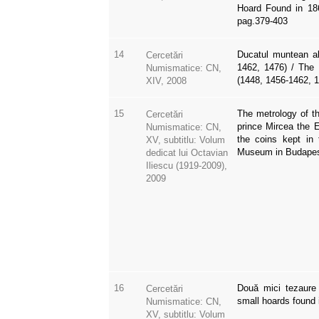
Hoard Found in 186
pag.379-403
14
Ducatul muntean al
Cercetări
1462, 1476) / The 
Numismatice: CN,
(1448, 1456-1462, 
XIV, 2008
15
The metrology of t
Cercetări
prince Mircea the E
Numismatice: CN,
the coins kept in 
XV, subtitlu: Volum
Museum in Budapes
dedicat lui Octavian
Iliescu (1919-2009),
2009
16
Două mici tezaure
Cercetări
small hoards found 
Numismatice: CN,
XV, subtitlu: Volum