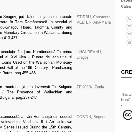
Revis
2
Calea 
du-Snagov, jud. Ialomița și unele aspecte
ȘTIRBU, Constanța
netare în Țara Românească în secolul al
VELTER, Ana-Maria
idu-Snagov Hoard, Ialomița County and
 Monetary Circulation in Wallachia during
ag.413-437
 circulație în Țara Românească în prima
UNGUREANU,
ui al XVIII-lea - Putere de achiziție și
Dragoș
/ Coins Used on the Wallachian Monetary
irst Half of the 18th Century - Purchaising
CRE
 Rates, pag.455-468
lor muntene și moldovenești în Bulgaria
ŽEKOVA, Ženia
) / The Presence of Wallachian and
This w
Bulgaria, pag.237-247
NonCom
ecunoscută a Țării Românești din secolul
COSTIN, Bogdan
ă voievodului Vladislav II / An Unknown
y Series Issued During the 15th Century,