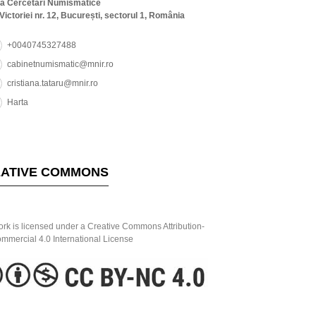
ta Cercetări Numismatice
Victoriei nr. 12, București, sectorul 1, România
+0040745327488
cabinetnumismatic@mnir.ro
cristiana.tataru@mnir.ro
Harta
ATIVE COMMONS
ork is licensed under a Creative Commons Attribution-
mercial 4.0 International License