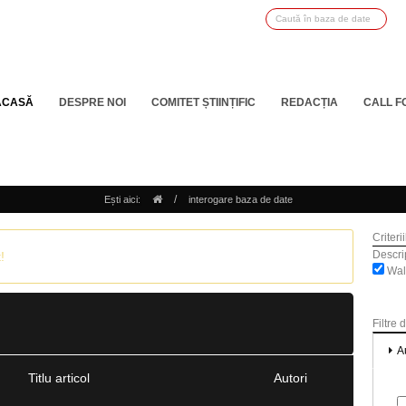
ACASĂ
DESPRE NOI
COMITET ȘTIINȚIFIC
REDACȚIA
CALL F
/
Ești aici:
interogare baza de date
Criteri
Descrip
!
Wall
Filtre 
A
Titlu articol
Autori