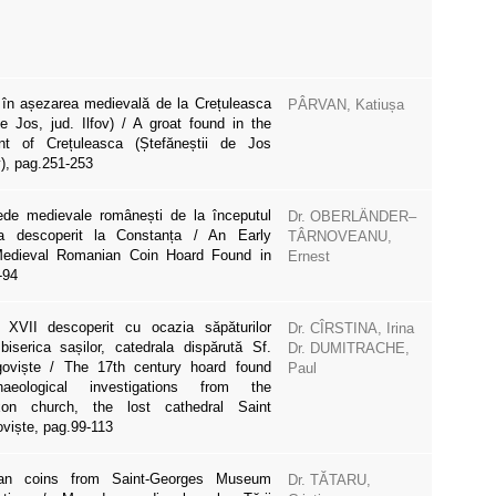
 în așezarea medievală de la Crețuleasca
PÂRVAN, Katiușa
e Jos, jud. Ilfov) / A groat found in the
nt of Crețuleasca (Ștefăneștii de Jos
), pag.251-253
de medievale românești de la începutul
Dr. OBERLÄNDER–
ea descoperit la Constanța / An Early
TÂRNOVEANU,
 Medieval Romanian Coin Hoard Found in
Ernest
-94
 XVII descoperit cu ocazia săpăturilor
Dr. CÎRSTINA, Irina
biserica sașilor, catedrala dispărută Sf.
Dr. DUMITRACHE,
goviște / The 17th century hoard found
Paul
aeological investigations from the
xon church, the lost cathedral Saint
viște, pag.99-113
ian coins from Saint-Georges Museum
Dr. TĂTARU,