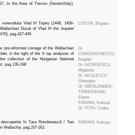
7, In the Area of Treviso (Veneto/Italy),
 voievodului Vlad III Țepeș (1448, 1456-
COSTIN, Bogdan
Wallachian Ducat of Vlad III the Impaler
1476), pag.427-445
he pre-reformed coinage of the Wallachian
Dr.
lder, in the light of the X ray analyses of
CONSTANTINESCU,
the collection of the Hungarian National
Bogdan
t, pag.135-168
Dr. GEORGESCU,
Migdonia
Dr. NICULESCU,
Gheorghe
Dr. OBERLÄNDER–
TÂRNOVEANU,
Ernest
PÂRVAN, Katiușa
Dr. TOTH, Csaba
 descoperite în Țara Românească / Two
PÂRVAN, Katiușa
in Wallachia, pag.257-261