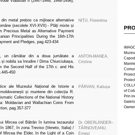
oivode Vladislav II (1447-1448; 1448-1456),
r din metal prețios ca mijloace alternative
NIȚU, Florentina
Române (secolele XVI-XVII) - Plăți mixte și
PRO
in Precious Metal as Alternative Payment
ian Principalities During the 16th-17th
ayment and Pledges, pag.423-434
iMAGO
Muzeul
a, un cămătar din a doua jumătate a
ANTON-MANEA,
Capod
a și nobila sa înrudire / Dima Chiurciubașa,
Cristina
Marel
 the Second Half of the 17th c. and His
Comun
g.445-450
Proiec
Proiec
COLLAG
tice ale Muzeului Național de Istorie a
PÂRVAN, Katiușa
of Col
moldovenești și muntene din colecția R.
Prin in
matic Collections of the National History
Galeri
: Moldavian and Wallachian Coins From
Oameni
tion, pag.357-377
lui Mircea cel Bătrân în lumina tezaurului
Dr. OBERLÄNDER–
în 1867, în zona Treviso (Veneto, Italia) /
TÂRNOVEANU,
 Mircea the Elder, In the Light of a Coin
Ernest