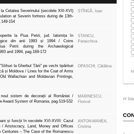
 la Cetatea Severinului (secolele XIII-XVI)
STÎNGĂ, Ioan
ulation at Severin fortress during de 13th-
g.149-154
perite la Piua Petrii, jud. Ialomița în
STANCU,
logice din anii 1993 și 1994 / Coins
Paraschiva
ua Petrii during the Archaeological
993 and 1994, pag.169-172
tihuri la Gherbul Țării" pe vechi tipărituri
OPASCHI, Cătălina
ă și Moldova / Lines for the Coat of Arms
N
Old Wallachian and Moldavian Printings,
 noul sistem de decorații al României /
MARINESCU,
Tota
w Award System of Romania, pag.519-532
Floricel
CO
ani și funcții în secolele XVI-XVIII: Cazul
ANTON-MANEA,
 / Aristocracy, Land, Money and Offices
Cristina
th Centuries – The Case of the Romanescu