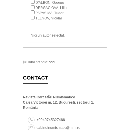
D'ALBON, George
DERGACIOVA, Lilia
PAPASIMA, Tudor
TELNOV, Nicolai
Nici un autor selectat.
Total articole: 555
CONTACT
Revista Cercetări Numismatice
Calea Victoriei nr. 12, București, sectorul 1,
România
+0040745327488
cabinetnumismatic@mnir.ro