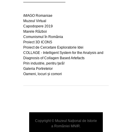
iMAGO Romaniae
Muzeul Virtual
Capodopere 2019
Marele Război
Comunismul în România
Proiect 3D ICONS
Proiect de Cercetare Exploratorie Idei
COLLAGE - Intelligent System for the Analysis and
Diagnosis of Collagen Based Artefacts
Prin industrie, pentru țară!
Galeria Portretelor
Oameni, locuri și comori
Copyright © Muzeul Național de Istorie
a României
MNIR
.