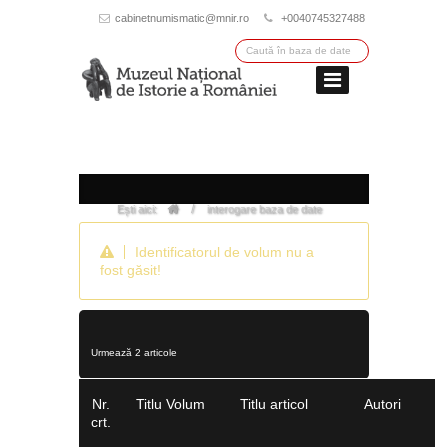
cabinetnumismatic@mnir.ro
+0040745327488
/
Ești aici:
interogare baza de date
Identificatorul de volum nu a
fost găsit!
Urmează 2 articole
Nr.
Titlu Volum
Titlu articol
Autori
crt.