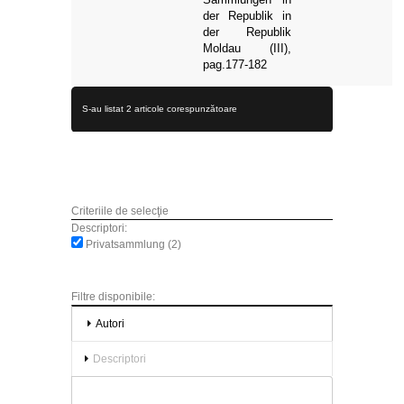
der Republik in
der Republik
Moldau (III),
pag.177-182
S-au listat 2 articole corespunzătoare
Criteriile de selecţie
Descriptori:
Privatsammlung (2)
Filtre disponibile:
Autori
Descriptori