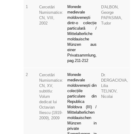
1
Monede
Cercetări
D'ALBON,
medievale
Numismatice:
George
moldovenești
CN, VIII,
PAPASIMA,
dintr-o colecție
2002
Tudor
particulară /
Mittelalterliche
moldauische
Münzen aus
einer
Privatsammlung,
pag.211-212
2
Monede
Cercetări
Dr.
medievale
Numismatice:
DERGACIOVA,
moldovenești din
CN, XV,
Lilia
colecțiile
subtitlu:
TELNOV,
particulare din
Volum
Nicolai
Republica
dedicat lui
Moldova (III) /
Octavian
Mittelalterlichen
Iliescu (1919-
moldauischen
2009), 2009
Münzen in
private
Sammlungen in