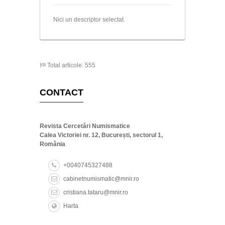
Nici un descriptor selectat.
Total articole: 555
CONTACT
Revista Cercetări Numismatice
Calea Victoriei nr. 12, București, sectorul 1,
România
+0040745327488
cabinetnumismatic@mnir.ro
cristiana.tataru@mnir.ro
Harta