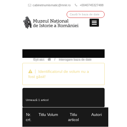
cabinetnumismatic@mnir.ro
+0040745327488
/
Ești aici:
interogare baza de date
Identificatorul de volum nu a
fost găsit!
Urmează 1 articol
Nr.
Titlu Volum
Titlu
Autori
crt.
articol