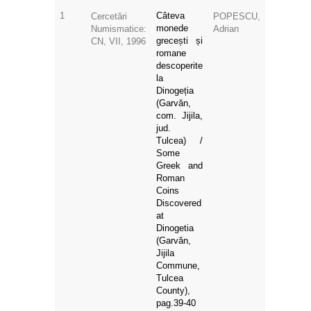
1
Câteva
Cercetări
POPESCU,
monede
Numismatice:
Adrian
grecești și
CN, VII, 1996
romane
descoperite
la
Dinogeția
(Garvăn,
com. Jijila,
jud.
Tulcea) /
Some
Greek and
Roman
Coins
Discovered
at
Dinogetia
(Garvăn,
Jijila
Commune,
Tulcea
County),
pag.39-40