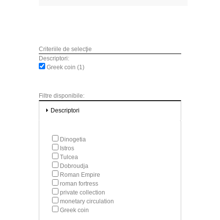
Criteriile de selecţie
Descriptori:
Greek coin (1)
Filtre disponibile:
Descriptori
Dinogetia
Istros
Tulcea
Dobroudja
Roman Empire
roman fortress
private collection
monetary circulation
Greek coin