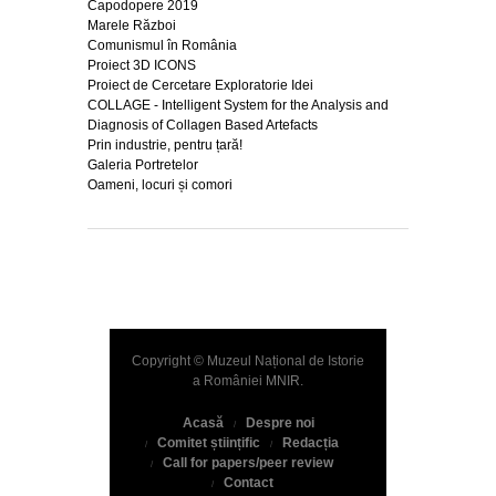
Capodopere 2019
Marele Război
Comunismul în România
Proiect 3D ICONS
Proiect de Cercetare Exploratorie Idei
COLLAGE - Intelligent System for the Analysis and
Diagnosis of Collagen Based Artefacts
Prin industrie, pentru țară!
Galeria Portretelor
Oameni, locuri și comori
Copyright © Muzeul Național de Istorie
a României
MNIR
.
Acasă
Despre noi
Comitet științific
Redacția
Call for papers/peer review
Contact