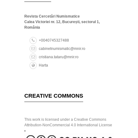
Revista Cercetări Numismatice
Calea Victoriei nr. 12, București, sectorul 1,
România
+0040745327488
cabinetnumismatic@mnir.ro
cristiana.tataru@mnir.ro
Harta
CREATIVE COMMONS
This work is licensed under a Creative Commons
Attribution-NonCommercial 4.0 International License