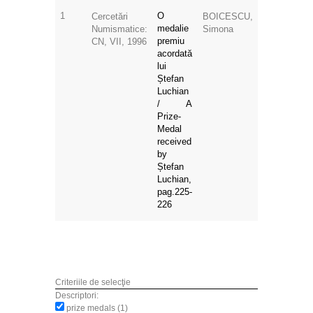
1
O
Cercetări
BOICESCU,
medalie
Numismatice:
Simona
premiu
CN, VII, 1996
acordată
lui
Ștefan
Luchian
/ A
Prize-
Medal
received
by
Ștefan
Luchian,
pag.225-
226
Criteriile de selecţie
Descriptori:
prize medals (1)