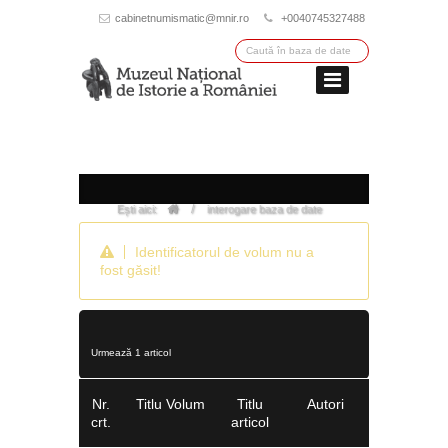
cabinetnumismatic@mnir.ro
+0040745327488
/
Ești aici:
interogare baza de date
Identificatorul de volum nu a
fost găsit!
Urmează 1 articol
Nr.
Titlu Volum
Titlu
Autori
crt.
articol