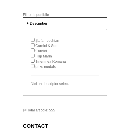
Filtre disponibile:
Descriptori
Ștefan Luchian
Carniol & Son
Carniol
Filip Marin
Tinerimea Română
prize medals
Nici un descriptor selectat.
Total articole: 555
CONTACT