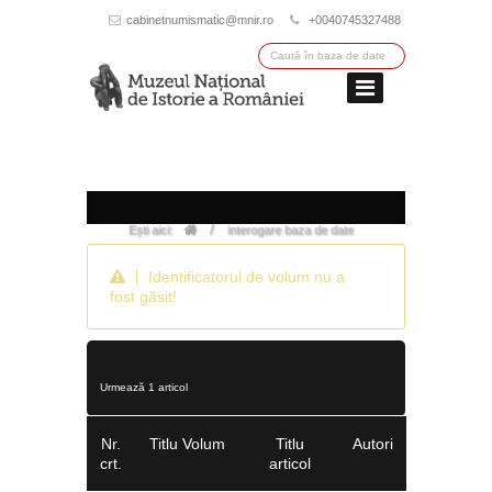
cabinetnumismatic@mnir.ro
+0040745327488
/
Ești aici:
interogare baza de date
Identificatorul de volum nu a
fost găsit!
Urmează 1 articol
Nr.
Titlu Volum
Titlu
Autori
crt.
articol