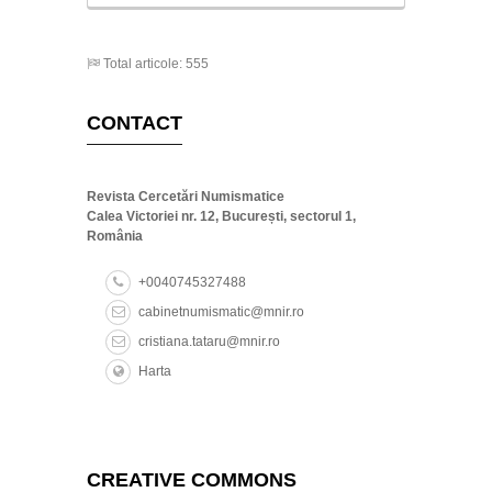
Total articole: 555
CONTACT
Revista Cercetări Numismatice
Calea Victoriei nr. 12, București, sectorul 1,
România
+0040745327488
cabinetnumismatic@mnir.ro
cristiana.tataru@mnir.ro
Harta
CREATIVE COMMONS