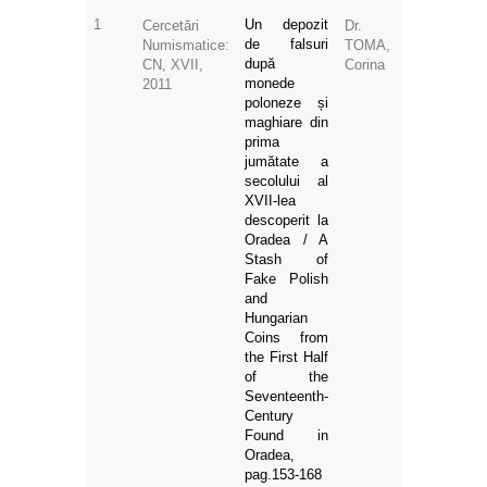
1
Un depozit
Cercetări
Dr.
de falsuri
Numismatice:
TOMA,
după
CN, XVII,
Corina
monede
2011
poloneze și
maghiare din
prima
jumătate a
secolului al
XVII-lea
descoperit la
Oradea / A
Stash of
Fake Polish
and
Hungarian
Coins from
the First Half
of the
Seventeenth-
Century
Found in
Oradea,
pag.153-168