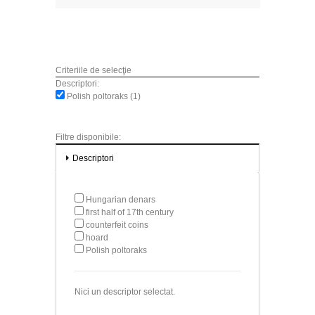
Criteriile de selecţie
Descriptori:
Polish poltoraks (1)
Filtre disponibile:
Descriptori
Hungarian denars
first half of 17th century
counterfeit coins
hoard
Polish poltoraks
Nici un descriptor selectat.