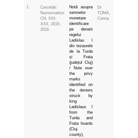
1
Notă asupra
Cercetări
Dr.
semnelor
Numismatice:
TOMA,
monetare
CN, XXI-
Corina
identificare
XXII, 2015-
pe denarii
2016
regelui
Ladislau I
din tezaurele
de la Turda
și Frata
(județul Cluj)
/ Note over
the privy
marks
identified on
the deniers
struck by
king
Ladislaus I
from the
Turda and
Frata hoards
(Cluj
county),