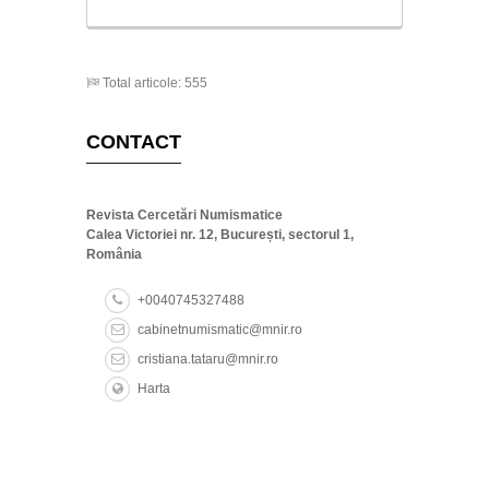
Total articole: 555
CONTACT
Revista Cercetări Numismatice
Calea Victoriei nr. 12, București, sectorul 1,
România
+0040745327488
cabinetnumismatic@mnir.ro
cristiana.tataru@mnir.ro
Harta