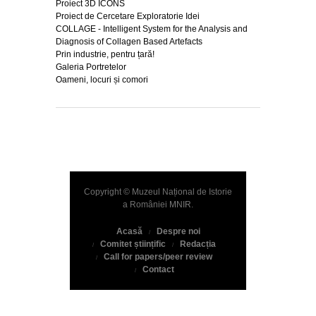
Proiect 3D ICONS
Proiect de Cercetare Exploratorie Idei
COLLAGE - Intelligent System for the Analysis and
Diagnosis of Collagen Based Artefacts
Prin industrie, pentru țară!
Galeria Portretelor
Oameni, locuri și comori
Copyright © Muzeul Național de Istorie
a României
MNIR
.
Acasă
Despre noi
Comitet științific
Redacția
Call for papers/peer review
Contact