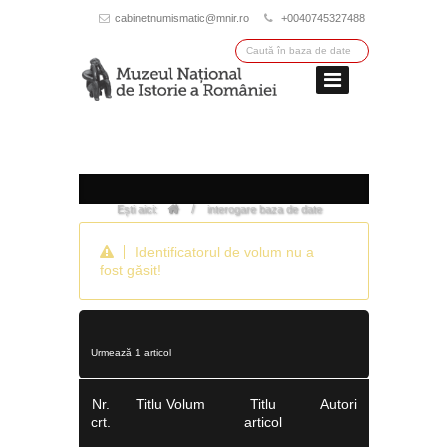
cabinetnumismatic@mnir.ro
+0040745327488
/
Ești aici:
interogare baza de date
Identificatorul de volum nu a
fost găsit!
Urmează 1 articol
Nr.
Titlu Volum
Titlu
Autori
crt.
articol