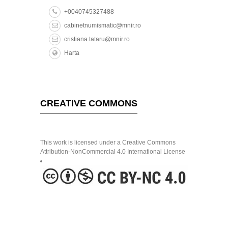
+0040745327488
cabinetnumismatic@mnir.ro
cristiana.tataru@mnir.ro
Harta
CREATIVE COMMONS
This work is licensed under a Creative Commons
Attribution-NonCommercial 4.0 International License