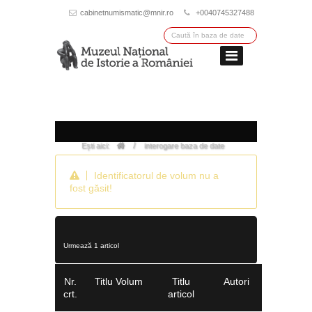
cabinetnumismatic@mnir.ro
+0040745327488
/
Ești aici:
interogare baza de date
Identificatorul de volum nu a
fost găsit!
Urmează 1 articol
Nr.
Titlu Volum
Titlu
Autori
crt.
articol