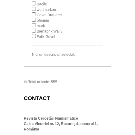
Bacău
wertmarken
Grivel-Brauerei
pfennig
mark
Bierfabrik Wally
Felix Grivel
Nici un descriptor selectat.
Total articole: 555
CONTACT
Revista Cercetări Numismatice
Calea Victoriei nr. 12, București, sectorul 1,
România