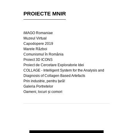
PROIECTE MNIR
iMAGO Romaniae
Muzeul Virtual
Capodopere 2019
Marele Război
Comunismul în România
Proiect 3D ICONS
Proiect de Cercetare Exploratorie Idei
COLLAGE - Intelligent System for the Analysis and
Diagnosis of Collagen Based Artefacts
Prin industrie, pentru țară!
Galeria Portretelor
Oameni, locuri și comori