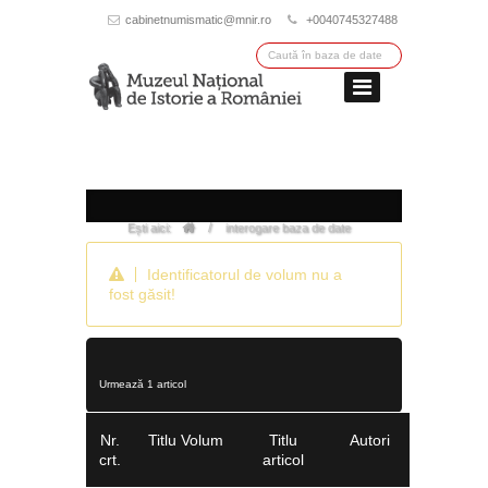
cabinetnumismatic@mnir.ro
+0040745327488
/
Ești aici:
interogare baza de date
Identificatorul de volum nu a
fost găsit!
Urmează 1 articol
Nr.
Titlu Volum
Titlu
Autori
crt.
articol