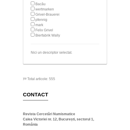
Bacău
wertmarken
Grivel-Brauerei
pfennig
mark
Felix Grivel
Bierfabrik Wally
Nici un descriptor selectat.
Total articole: 555
CONTACT
Revista Cercetări Numismatice
Calea Victoriei nr. 12, București, sectorul 1,
România