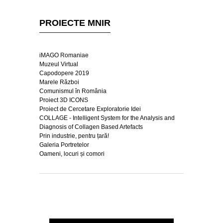
PROIECTE MNIR
iMAGO Romaniae
Muzeul Virtual
Capodopere 2019
Marele Război
Comunismul în România
Proiect 3D ICONS
Proiect de Cercetare Exploratorie Idei
COLLAGE - Intelligent System for the Analysis and
Diagnosis of Collagen Based Artefacts
Prin industrie, pentru țară!
Galeria Portretelor
Oameni, locuri și comori