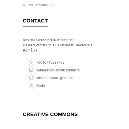
Total articole: 555
CONTACT
Revista Cercetări Numismatice
Calea Victoriei nr. 12, București, sectorul 1,
România
+0040745327488
cabinetnumismatic@mnir.ro
cristiana.tataru@mnir.ro
Harta
CREATIVE COMMONS