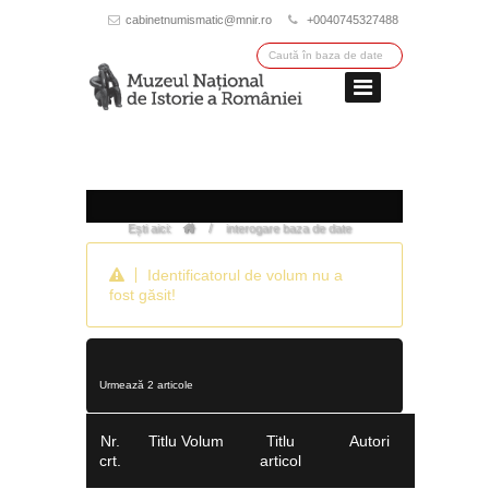
cabinetnumismatic@mnir.ro
+0040745327488
/
Ești aici:
interogare baza de date
Identificatorul de volum nu a
fost găsit!
Urmează 2 articole
Nr.
Titlu Volum
Titlu
Autori
crt.
articol