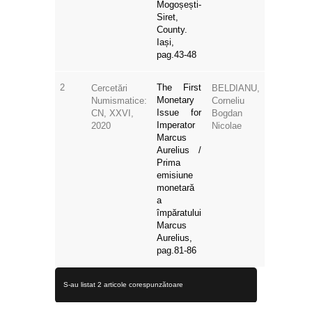
Mogoșești-
Siret,
County.
Iași,
pag.43-48
2
The First
Cercetări
BELDIANU,
Monetary
Numismatice:
Corneliu
Issue for
CN, XXVI,
Bogdan
Imperator
2020
Nicolae
Marcus
Aurelius /
Prima
emisiune
monetară
a
împăratului
Marcus
Aurelius,
pag.81-86
S-au listat 2 articole corespunzătoare