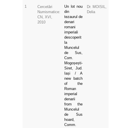
1
Un lot nou
Cercetări
Dr. MOISIL,
din
Numismatice:
Delia
tezaurul de
CN, XVI,
denari
2010
romani
imperiali
descoperit
la
Muncelul
de Sus,
Com.
Mogoșești-
Siret, Jud.
Iași / A
new batch
of the
Roman
imperial
denarii
from the
Muncelul
de Sus
hoard,
Comm.