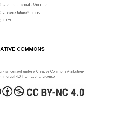
cabinetnumismatic@mnir.ro
cristiana.tataru@mnir.ro
Harta
ATIVE COMMONS
ork is licensed under a Creative Commons Attribution-
mercial 4.0 International License