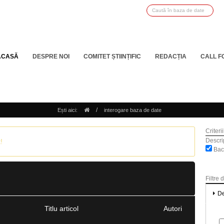
ACASĂ
DESPRE NOI
COMITET ȘTIINȚIFIC
REDACȚIA
CALL F
/
Ești aici:
interogare baza de date
Criteri
Descrip
!
Bac
Filtre 
De
Titlu articol
Autori