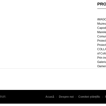
PRO
iMAGO
Muzeul
Capod
Marel
Comun
Proiec
Proiec
COLLAG
of Col
Prin in
Galeri
Oameni
MNIR
.
Acasă
Despre noi
Comitet științific