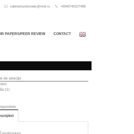
cabinetnumismatic@mnir.ro
+0040745327488
OR PAPERS/PEER REVIEW
CONTACT
ile de selecţie
tori:
ău (1)
disponibile:
scriptori
wertmarken