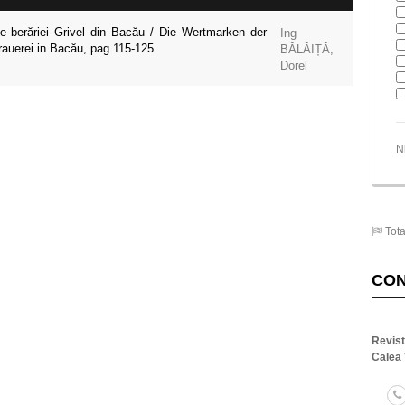
e berăriei Grivel din Bacău / Die Wertmarken der
Ing
rauerei in Bacău, pag.115-125
BĂLĂIȚĂ,
Dorel
N
Tota
CO
Revis
Calea 