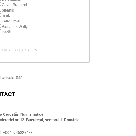
Grivel-Brauerei
pfennig
mark
Felix Grivel
Bierfabrik Wally
Bacău
ici un descriptor selectat.
l articole: 555
NTACT
ta Cercetări Numismatice
Victoriei nr. 12, București, sectorul 1, România
+0040745327488