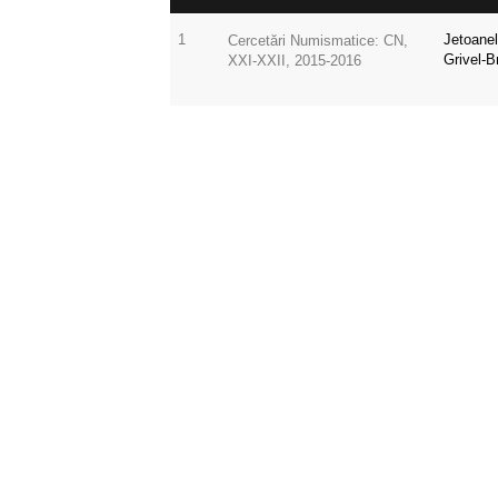
1
Jetoanel
Cercetări Numismatice: CN,
Grivel-B
XXI-XXII, 2015-2016