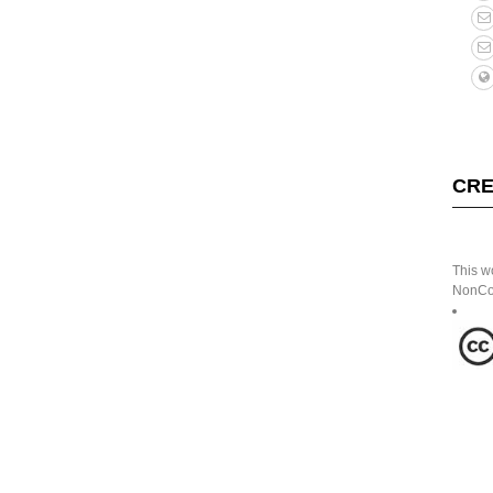
CRE
This w
NonCom