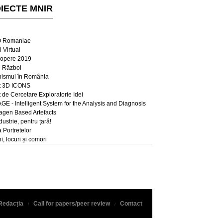
IECTE MNIR
 Romaniae
 Virtual
opere 2019
e Război
ismul în România
t 3D ICONS
t de Cercetare Exploratorie Idei
E - Intelligent System for the Analysis and Diagnosis
lagen Based Artefacts
dustrie, pentru țară!
a Portretelor
, locuri și comori
Redacția
Call for papers/peer review
Contact