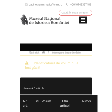
cabinetnumismatic@mnir.ro
+0040745327488
/
Ești aici:
interogare baza de date
Identificatorul de volum nu a
fost găsit!
Urmează 3 articole
Nr.
Titlu Volum
Titlu
Autori
crt.
articol