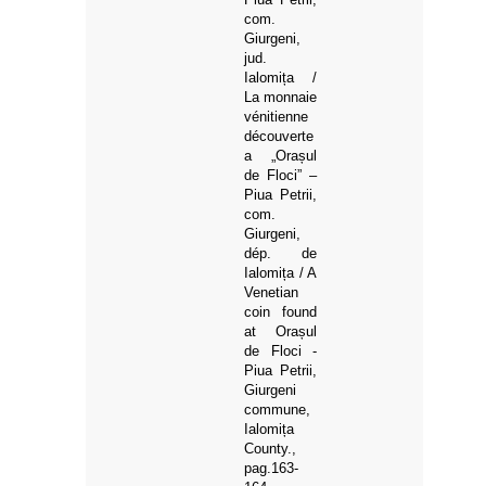
com.
Giurgeni,
jud.
Ialomița /
La monnaie
vénitienne
découverte
a „Orașul
de Floci” –
Piua Petrii,
com.
Giurgeni,
dép. de
Ialomița / A
Venetian
coin found
at Orașul
de Floci -
Piua Petrii,
Giurgeni
commune,
Ialomița
County.,
pag.163-