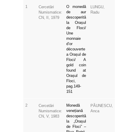
1
O monedă
Cercetări
LUNGU,
de aur
Numismatice:
Radu
descoperită
CN, II, 1979
la Orașul
de Floci/
Une
monnaie
d’or
découverte
a Orașul de
Floci/ A
gold coin
found at
Orașul de
Floci,
pag.149-
151
2
Monedă
Cercetări
PĂUNESCU,
venețiană
Numismatice:
Anca
descoperită
CN, V, 1983
la „Orașul
de Floci” –
Piua Petrii,