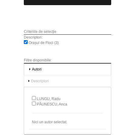
Criteriile de selecţie
Descriptori:
Orașul de Floci (3)
Filtre disponibile:
Autori
Descriptori
LUNGU, Radu
PĂUNESCU, Anca
Nici un autor selectat.