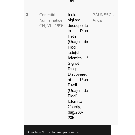
164
3
Inele
Cercetări
PĂUNESCU,
sigilare
Numismatice:
Anca
descoperite
CN, VII, 1996
la Piua
Petri
(Orașul de
Floci)
județul
Ialomița /
Signet
Rings
Discovered
at Piua
Petrii
(Orașul de
Floci),
Ialomița
County,
pag.233-
235
S-au listat 3 articole corespunzătoare