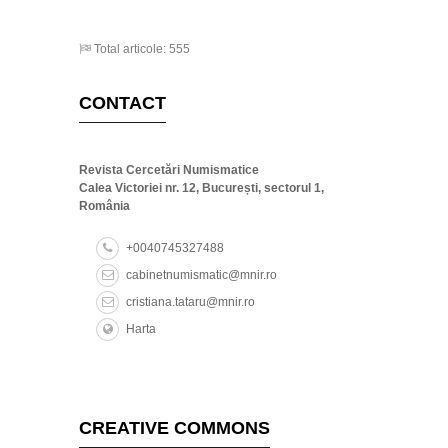
Total articole: 555
CONTACT
Revista Cercetări Numismatice
Calea Victoriei nr. 12, București, sectorul 1,
România
+0040745327488
cabinetnumismatic@mnir.ro
cristiana.tataru@mnir.ro
Harta
CREATIVE COMMONS