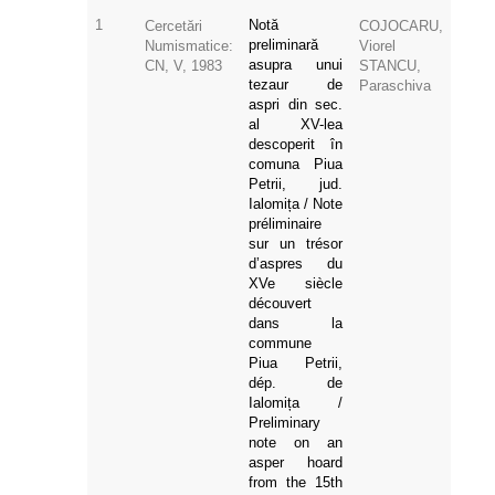
1
Notă
Cercetări
COJOCARU,
preliminară
Numismatice:
Viorel
asupra unui
CN, V, 1983
STANCU,
tezaur de
Paraschiva
aspri din sec.
al XV-lea
descoperit în
comuna Piua
Petrii, jud.
Ialomița / Note
préliminaire
sur un trésor
d’aspres du
XVe siècle
découvert
dans la
commune
Piua Petrii,
dép. de
Ialomița /
Preliminary
note on an
asper hoard
from the 15th