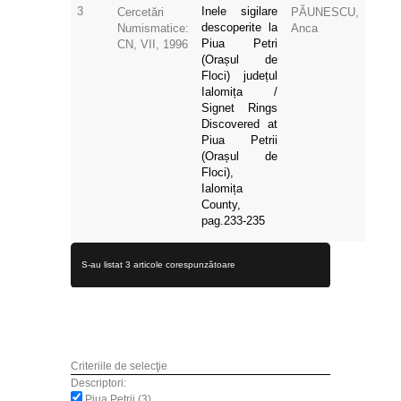
3
Inele sigilare
Cercetări
PĂUNESCU,
descoperite la
Numismatice:
Anca
Piua Petri
CN, VII, 1996
(Orașul de
Floci) județul
Ialomița /
Signet Rings
Discovered at
Piua Petrii
(Orașul de
Floci),
Ialomița
County,
pag.233-235
S-au listat 3 articole corespunzătoare
Criteriile de selecţie
Descriptori:
Piua Petrii (3)