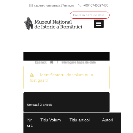
cabinetnumismatic@mnir.ro
+0040745327488
/
Ești aici:
interogare baza de date
Identificatorul de volum nu a
fost găsit!
Urmează 3 articole
Nr.
Titlu Volum
Titlu articol
Autori
crt.