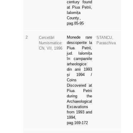
century found
at Piua Petrii,
Ialomița
County.,
pag.85-95
2
Monede rare
Cercetări
STANCU,
descoperite la
Numismatice:
Paraschiva
Piua Petrii,
CN, VII, 1996
jud. Ialomița
în campaniile
arheologice
din anii 1993
și 1994 /
Coins
Discovered at
Piua Petrii
during the
Archaeological
Excavations
from 1993 and
1994,
pag.169-172