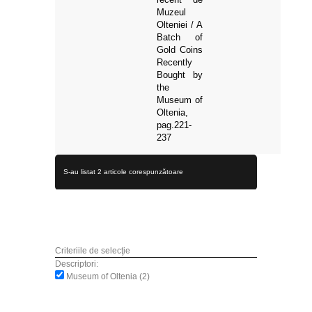
Muzeul
Olteniei / A
Batch of
Gold Coins
Recently
Bought by
the
Museum of
Oltenia,
pag.221-
237
S-au listat 2 articole corespunzătoare
Criteriile de selecţie
Descriptori:
Museum of Oltenia (2)