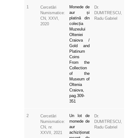
1
Monede de
Cercetări
Dr.
aur și
Numismatice:
DUMITRESCU,
platină din
CN, XXVI,
Radu Gabriel
colecția
2020
Muzeului
Olteniei
Craiova /
Gold and
Platinum
Coins
From the
Collection
of the
Museum of
Oltenia
Craiova,
pag.309-
351
2
Un lot de
Cercetări
Dr.
monede de
Numismatice:
DUMITRESCU,
aur
CN, nr.
Radu Gabriel
achiziționat
XXVII, 2021
recent de