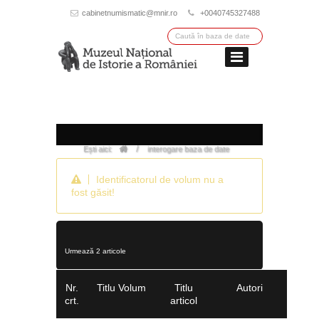
cabinetnumismatic@mnir.ro
+0040745327488
/
Ești aici:
interogare baza de date
Identificatorul de volum nu a
fost găsit!
Urmează 2 articole
Nr.
Titlu Volum
Titlu
Autori
crt.
articol