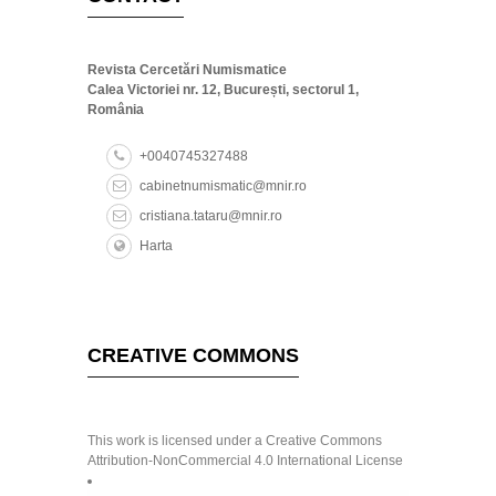
Revista Cercetări Numismatice
Calea Victoriei nr. 12, București, sectorul 1,
România
+0040745327488
cabinetnumismatic@mnir.ro
cristiana.tataru@mnir.ro
Harta
CREATIVE COMMONS
This work is licensed under a Creative Commons
Attribution-NonCommercial 4.0 International License