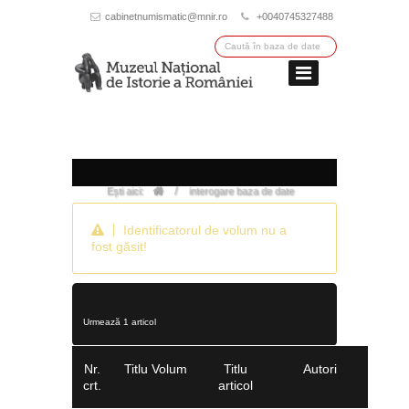
cabinetnumismatic@mnir.ro
+0040745327488
/
Ești aici:
interogare baza de date
Identificatorul de volum nu a
fost găsit!
Urmează 1 articol
Nr.
Titlu Volum
Titlu
Autori
crt.
articol