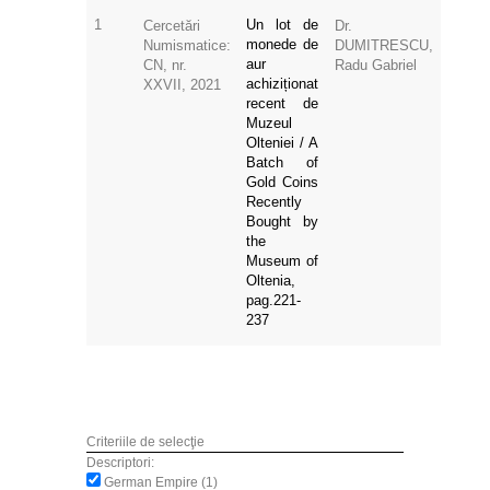
1
Un lot de
Cercetări
Dr.
monede de
Numismatice:
DUMITRESCU,
aur
CN, nr.
Radu Gabriel
achiziționat
XXVII, 2021
recent de
Muzeul
Olteniei / A
Batch of
Gold Coins
Recently
Bought by
the
Museum of
Oltenia,
pag.221-
237
Criteriile de selecţie
Descriptori:
German Empire (1)