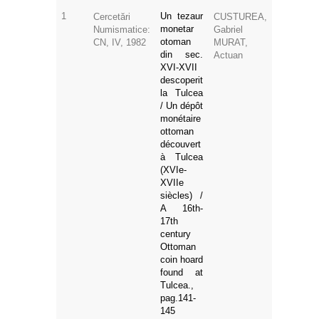
1
Un tezaur
Cercetări
CUSTUREA,
monetar
Numismatice:
Gabriel
otoman
CN, IV, 1982
MURAT,
din sec.
Actuan
XVI-XVII
descoperit
la Tulcea
/ Un dépôt
monétaire
ottoman
découvert
à Tulcea
(XVIe-
XVIIe
siècles) /
A 16th-
17th
century
Ottoman
coin hoard
found at
Tulcea.,
pag.141-
145