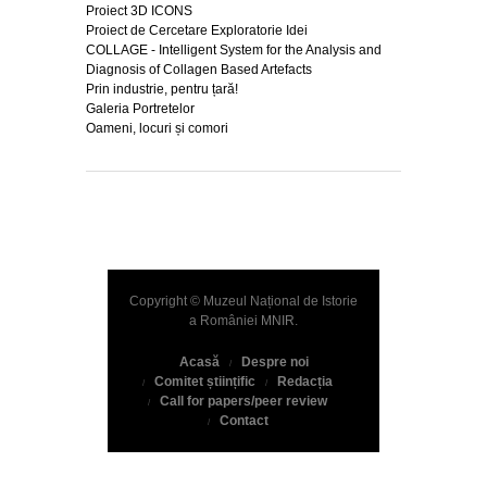
Proiect 3D ICONS
Proiect de Cercetare Exploratorie Idei
COLLAGE - Intelligent System for the Analysis and
Diagnosis of Collagen Based Artefacts
Prin industrie, pentru țară!
Galeria Portretelor
Oameni, locuri și comori
Copyright © Muzeul Național de Istorie
a României
MNIR
.
Acasă
Despre noi
Comitet științific
Redacția
Call for papers/peer review
Contact