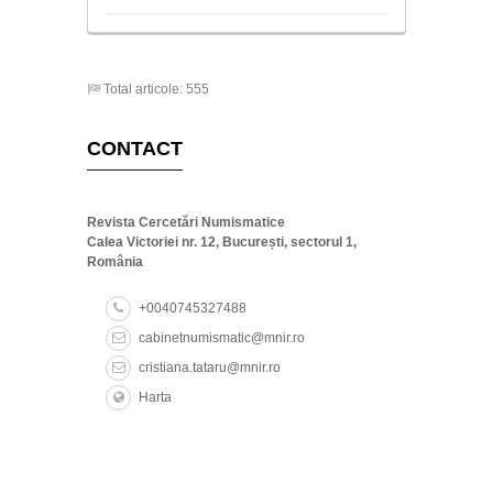
Total articole: 555
CONTACT
Revista Cercetări Numismatice
Calea Victoriei nr. 12, București, sectorul 1,
România
+0040745327488
cabinetnumismatic@mnir.ro
cristiana.tataru@mnir.ro
Harta