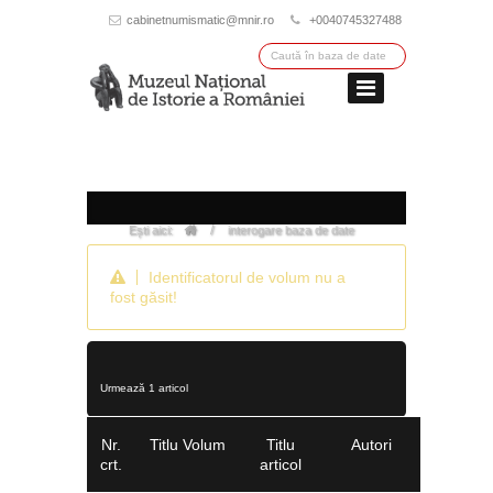
cabinetnumismatic@mnir.ro
+0040745327488
/
Ești aici:
interogare baza de date
Identificatorul de volum nu a
fost găsit!
Urmează 1 articol
Nr.
Titlu Volum
Titlu
Autori
crt.
articol