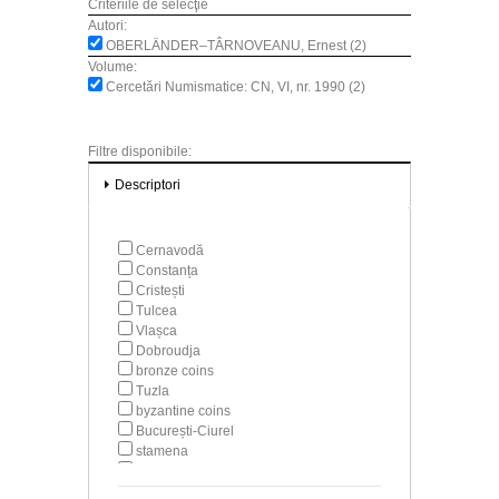
Criteriile de selecţie
Autori:
OBERLÄNDER–TÂRNOVEANU, Ernest (2)
Volume:
Cercetări Numismatice: CN, VI, nr. 1990 (2)
Filtre disponibile:
Descriptori
Cernavodă
Constanța
Cristești
Tulcea
Vlașca
Dobroudja
bronze coins
Tuzla
byzantine coins
București-Ciurel
stamena
monetary circulation
byzantine hoards