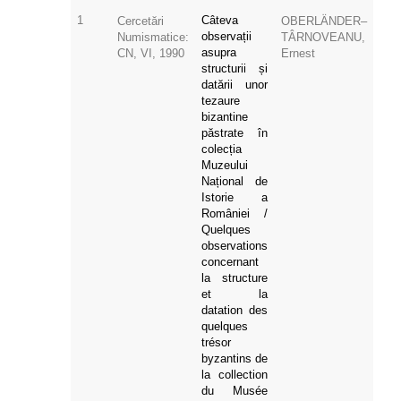
1
Câteva
Cercetări
OBERLÄNDER–
observații
Numismatice:
TÂRNOVEANU,
asupra
CN, VI, 1990
Ernest
structurii și
datării unor
tezaure
bizantine
păstrate în
colecția
Muzeului
Național de
Istorie a
României /
Quelques
observations
concernant
la structure
et la
datation des
quelques
trésor
byzantins de
la collection
du Musée