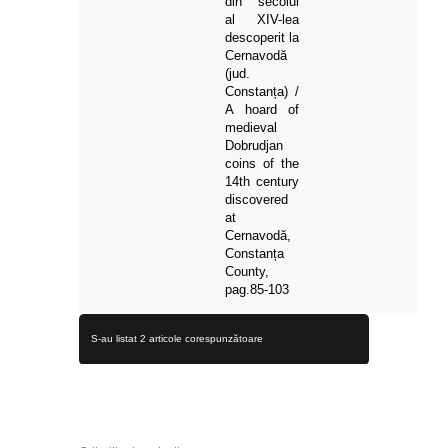
din secolul
al XIV-lea
descoperit la
Cernavodă
(jud.
Constanța) /
A hoard of
medieval
Dobrudjan
coins of the
14th century
discovered
at
Cernavodă,
Constanța
County,
pag.85-103
S-au listat 2 articole corespunzătoare