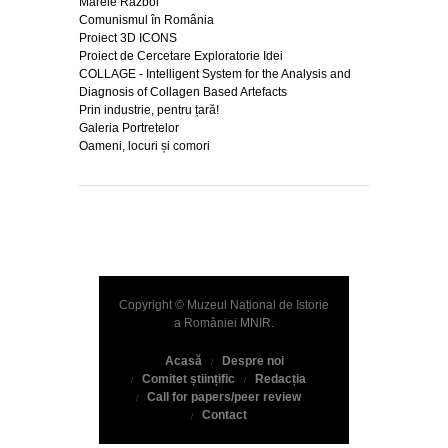
Marele Război
Comunismul în România
Proiect 3D ICONS
Proiect de Cercetare Exploratorie Idei
COLLAGE - Intelligent System for the Analysis and
Diagnosis of Collagen Based Artefacts
Prin industrie, pentru țară!
Galeria Portretelor
Oameni, locuri și comori
Copyright © Muzeul Național de Istorie
a României
MNIR
.
Acasă
Despre noi
Comitet științific
Redacția
Call for papers/peer review
Contact