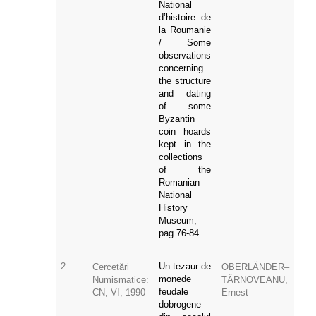
National
d’histoire de
la Roumanie
/ Some
observations
concerning
the structure
and dating
of some
Byzantin
coin hoards
kept in the
collections
of the
Romanian
National
History
Museum,
pag.76-84
2
Un tezaur de
Cercetări
OBERLÄNDER–
monede
Numismatice:
TÂRNOVEANU,
feudale
CN, VI, 1990
Ernest
dobrogene