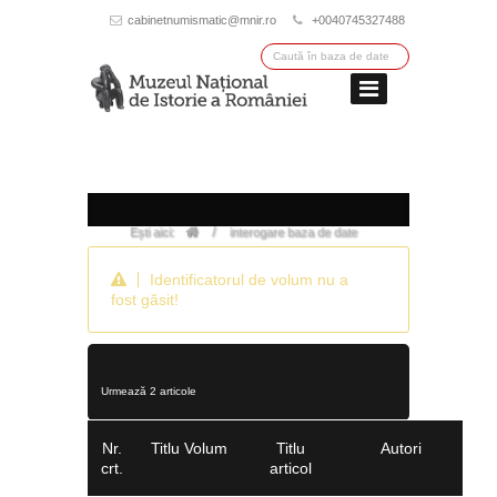
cabinetnumismatic@mnir.ro
+0040745327488
/
Ești aici:
interogare baza de date
Identificatorul de volum nu a
fost găsit!
Urmează 2 articole
Nr.
Titlu Volum
Titlu
Autori
crt.
articol