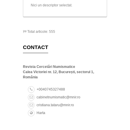
Nici un descriptor selectat.
Total articole: 555
CONTACT
Revista Cercetări Numismatice
Calea Victoriei nr. 12, București, sectorul 1,
România
+0040745327488
cabinetnumismatic@mnir.ro
cristiana.tataru@mnir.ro
Harta