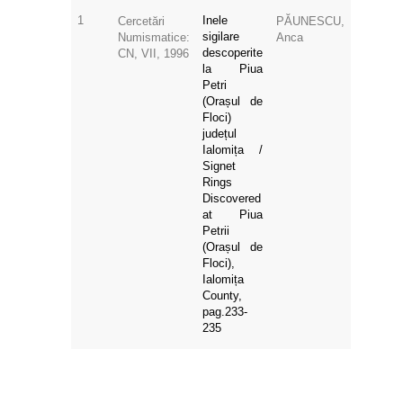
1
Inele
Cercetări
PĂUNESCU,
sigilare
Numismatice:
Anca
descoperite
CN, VII, 1996
la Piua
Petri
(Orașul de
Floci)
județul
Ialomița /
Signet
Rings
Discovered
at Piua
Petrii
(Orașul de
Floci),
Ialomița
County,
pag.233-
235