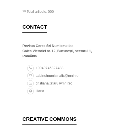
Total articole: 555
CONTACT
Revista Cercetări Numismatice
Calea Victoriei nr. 12, București, sectorul 1,
România
+0040745327488
cabinetnumismatic@mnir.ro
cristiana.tataru@mnir.ro
Harta
CREATIVE COMMONS