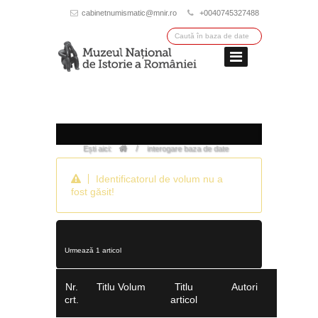
cabinetnumismatic@mnir.ro
+0040745327488
/
Ești aici:
interogare baza de date
Identificatorul de volum nu a
fost găsit!
Urmează 1 articol
Nr.
Titlu Volum
Titlu
Autori
crt.
articol