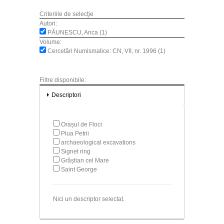
Criteriile de selecţie
Autori:
PĂUNESCU, Anca (1)
Volume:
Cercetări Numismatice: CN, VII, nr. 1996 (1)
Filtre disponibile:
Descriptori
Orașul de Floci
Piua Petrii
archaeological excavations
Signet ring
Grăștian cel Mare
Saint George
Nici un descriptor selectat.