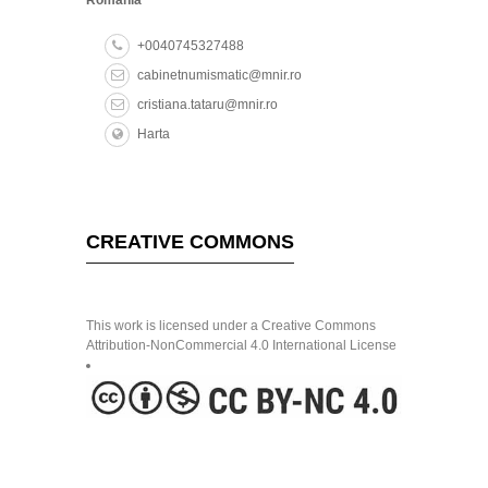
+0040745327488
cabinetnumismatic@mnir.ro
cristiana.tataru@mnir.ro
Harta
CREATIVE COMMONS
This work is licensed under a Creative Commons
Attribution-NonCommercial 4.0 International License