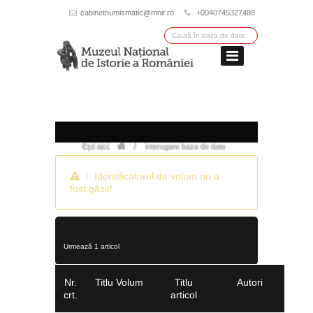
cabinetnumismatic@mnir.ro
+0040745327488
/
Ești aici:
interogare baza de date
Identificatorul de volum nu a
fost găsit!
Urmează 1 articol
Nr.
Titlu Volum
Titlu
Autori
crt.
articol