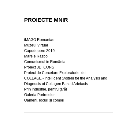
PROIECTE MNIR
iMAGO Romaniae
Muzeul Virtual
Capodopere 2019
Marele Război
Comunismul în România
Proiect 3D ICONS
Proiect de Cercetare Exploratorie Idei
COLLAGE - Intelligent System for the Analysis and
Diagnosis of Collagen Based Artefacts
Prin industrie, pentru țară!
Galeria Portretelor
Oameni, locuri și comori