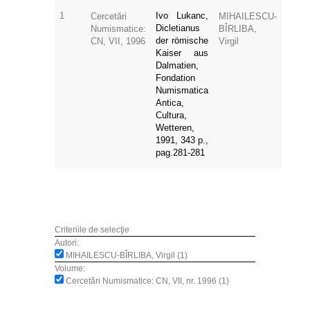
1
Ivo Lukanc,
Cercetări
MIHAILESCU-
Dicletianus
Numismatice:
BÎRLIBA,
der römische
CN, VII, 1996
Virgil
Kaiser aus
Dalmatien,
Fondation
Numismatica
Antica,
Cultura,
Wetteren,
1991, 343 p.,
pag.281-281
Criteriile de selecţie
Autori:
MIHAILESCU-BÎRLIBA, Virgil (1)
Volume:
Cercetări Numismatice: CN, VII, nr. 1996 (1)