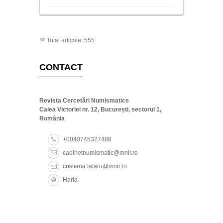
Total articole: 555
CONTACT
Revista Cercetări Numismatice
Calea Victoriei nr. 12, București, sectorul 1,
România
+0040745327488
cabinetnumismatic@mnir.ro
cristiana.tataru@mnir.ro
Harta