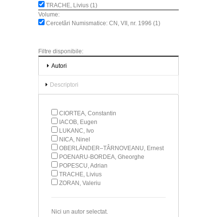
TRACHE, Livius (1)
Volume:
Cercetări Numismatice: CN, VII, nr. 1996 (1)
Filtre disponibile:
Autori
Descriptori
CIORTEA, Constantin
IACOB, Eugen
LUKANC, Ivo
NICA, Ninel
OBERLÄNDER–TÂRNOVEANU, Ernest
POENARU-BORDEA, Gheorghe
POPESCU, Adrian
TRACHE, Livius
ZORAN, Valeriu
Nici un autor selectat.