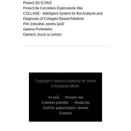
Proiect 3D ICONS
Proiect de Cercetare Exploratorie Idei
COLLAGE - Intelligent System for the Analysis and
Diagnosis of Collagen Based Artefacts
Prin industrie, pentru țară!
Galeria Portretelor
Oameni, locuri și comori
Copyright © Muzeul Național de Istorie
a României
MNIR
.
Acasă
Despre noi
Comitet științific
Redacția
Call for papers/peer review
Contact