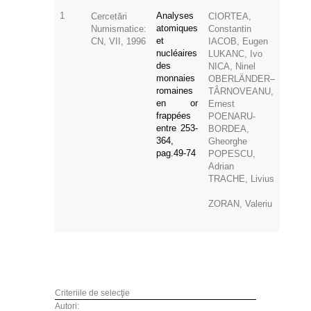
1
Analyses
Cercetări
CIORTEA,
atomiques
Numismatice:
Constantin
et
CN, VII, 1996
IACOB, Eugen
nucléaires
LUKANC, Ivo
des
NICA, Ninel
monnaies
OBERLÄNDER–
romaines
TÂRNOVEANU,
en or
Ernest
frappées
POENARU-
entre 253-
BORDEA,
364,
Gheorghe
pag.49-74
POPESCU,
Adrian
TRACHE, Livius
ZORAN, Valeriu
Criteriile de selecţie
Autori: