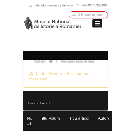
cabinetnumismatic@mnir.ro
+0040745327488
/
Ești aici:
interogare baza de date
Identificatorul de volum nu a
fost găsit!
Urmează 1 articol
Nr.
Titlu Volum
Titlu articol
Autori
crt.