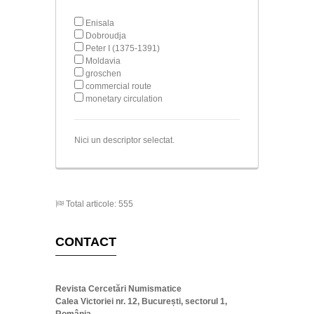
Enisala
Dobroudja
Peter I (1375-1391)
Moldavia
groschen
commercial route
monetary circulation
Nici un descriptor selectat.
Total articole: 555
CONTACT
Revista Cercetări Numismatice
Calea Victoriei nr. 12, București, sectorul 1,
România