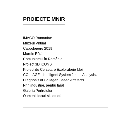
PROIECTE MNIR
iMAGO Romaniae
Muzeul Virtual
Capodopere 2019
Marele Război
Comunismul în România
Proiect 3D ICONS
Proiect de Cercetare Exploratorie Idei
COLLAGE - Intelligent System for the Analysis and
Diagnosis of Collagen Based Artefacts
Prin industrie, pentru țară!
Galeria Portretelor
Oameni, locuri și comori