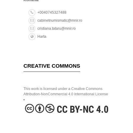
+0040745327488
cabinetnumismatic@mnir.ro
cristiana.tataru@mnir.ro
Harta
CREATIVE COMMONS
This work is licensed under a Creative Commons
Attribution-NonCommercial 4.0 International License