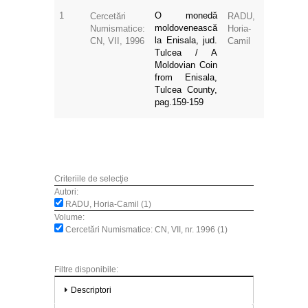
1
O monedă
Cercetări
RADU,
moldovenească
Numismatice:
Horia-
la Enisala, jud.
CN, VII, 1996
Camil
Tulcea / A
Moldovian Coin
from Enisala,
Tulcea County,
pag.159-159
Criteriile de selecţie
Autori:
RADU, Horia-Camil (1)
Volume:
Cercetări Numismatice: CN, VII, nr. 1996 (1)
Filtre disponibile:
Descriptori