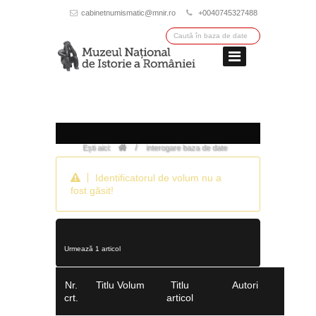
cabinetnumismatic@mnir.ro
+0040745327488
/
Ești aici:
interogare baza de date
Identificatorul de volum nu a
fost găsit!
Urmează 1 articol
Nr.
Titlu Volum
Titlu
Autori
crt.
articol