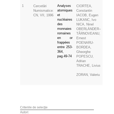
1
Analyses
Cercetări
CIORTEA,
atomiques
Numismatice:
Constantin
et
CN, VII, 1996
IACOB, Eugen
nucléaires
LUKANC, Ivo
des
NICA, Ninel
monnaies
OBERLÄNDER–
romaines
TÂRNOVEANU,
en or
Ernest
frappées
POENARU-
entre 253-
BORDEA,
364,
Gheorghe
pag.49-74
POPESCU,
Adrian
TRACHE, Livius
ZORAN, Valeriu
Criteriile de selecţie
Autori: