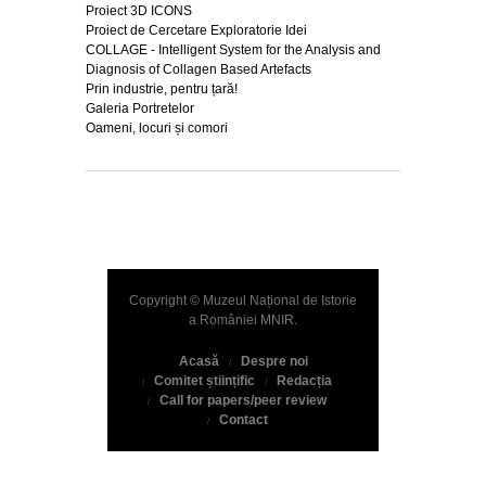
Proiect 3D ICONS
Proiect de Cercetare Exploratorie Idei
COLLAGE - Intelligent System for the Analysis and
Diagnosis of Collagen Based Artefacts
Prin industrie, pentru țară!
Galeria Portretelor
Oameni, locuri și comori
Copyright © Muzeul Național de Istorie
a României
MNIR
.
Acasă
Despre noi
Comitet științific
Redacția
Call for papers/peer review
Contact