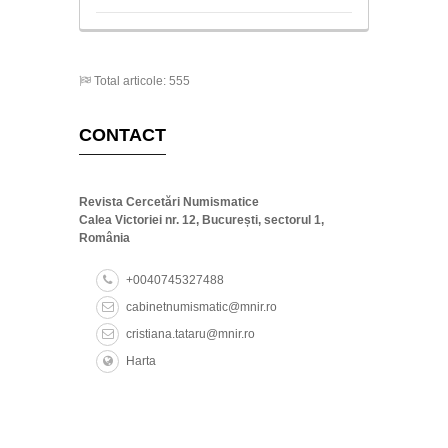
Total articole: 555
CONTACT
Revista Cercetări Numismatice
Calea Victoriei nr. 12, București, sectorul 1,
România
+0040745327488
cabinetnumismatic@mnir.ro
cristiana.tataru@mnir.ro
Harta