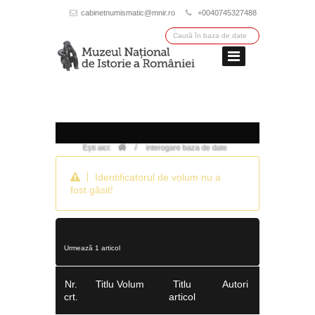
cabinetnumismatic@mnir.ro
+0040745327488
/
Ești aici:
interogare baza de date
Identificatorul de volum nu a
fost găsit!
Urmează 1 articol
Nr.
Titlu Volum
Titlu
Autori
crt.
articol