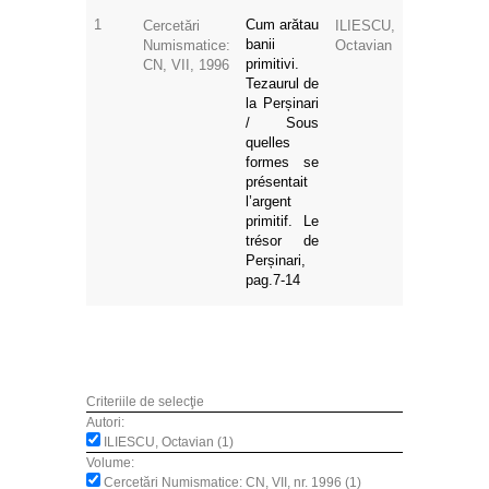
1
Cum arătau
Cercetări
ILIESCU,
banii
Numismatice:
Octavian
primitivi.
CN, VII, 1996
Tezaurul de
la Perșinari
/ Sous
quelles
formes se
présentait
l’argent
primitif. Le
trésor de
Perșinari,
pag.7-14
Criteriile de selecţie
Autori:
ILIESCU, Octavian (1)
Volume:
Cercetări Numismatice: CN, VII, nr. 1996 (1)