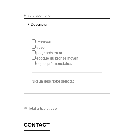
Filtre disponibile:
Descriptori
Perșinari
trésor
poignards en or
époque du bronze moyen
objets pré-monétaires
Nici un descriptor selectat.
Total articole: 555
CONTACT