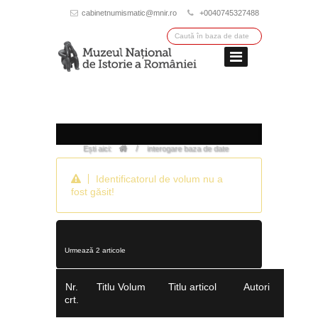
cabinetnumismatic@mnir.ro
+0040745327488
/
Ești aici:
interogare baza de date
Identificatorul de volum nu a
fost găsit!
Urmează 2 articole
Nr.
Titlu Volum
Titlu articol
Autori
crt.