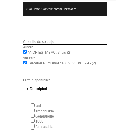
S-au listat 2 articole corespunzătoare
Criteriile de selecţie
Autori:
ANDRIEŞ-TABAC, Silviu (2)
Volume:
Cercetări Numismatice: CN, VII, nr. 1996 (2)
Filtre disponibile:
Descriptori
Iași
Transnistria
Genealogie
1995
Bessarabia