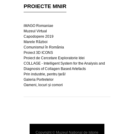
PROIECTE MNIR
iMAGO Romaniae
Muzeul Virtual
Capodopere 2019
Marele Război
Comunismul în România
Proiect 3D ICONS
Proiect de Cercetare Exploratorie Idei
COLLAGE - Intelligent System for the Analysis and
Diagnosis of Collagen Based Artefacts
Prin industrie, pentru țară!
Galeria Portretelor
Oameni, locuri și comori
Copyright © Muzeul Național de Istorie