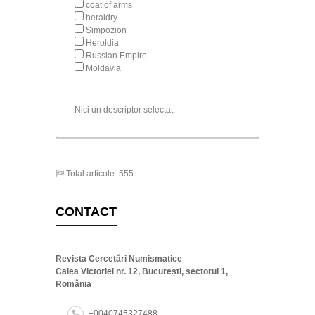
coat of arms
heraldry
Simpozion
Heroldia
Russian Empire
Moldavia
Nici un descriptor selectat.
Total articole: 555
CONTACT
Revista Cercetări Numismatice
Calea Victoriei nr. 12, București, sectorul 1,
România
+0040745327488