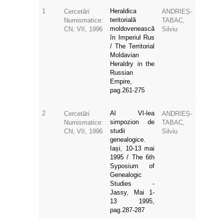
1
Heraldica
Cercetări
ANDRIEȘ-
teritorială
Numismatice:
TABAC,
moldovenească
CN, VII, 1996
Silviu
în Imperiul Rus
/ The Territorial
Moldavian
Heraldry in the
Russian
Empire,
pag.261-275
2
Al VI-lea
Cercetări
ANDRIEȘ-
simpozion de
Numismatice:
TABAC,
studii
CN, VII, 1996
Silviu
genealogice.
Iași, 10-13 mai
1995 / The 6th
Syposium of
Genealogic
Studies -
Jassy, Mai 1-
13 1995,
pag.287-287