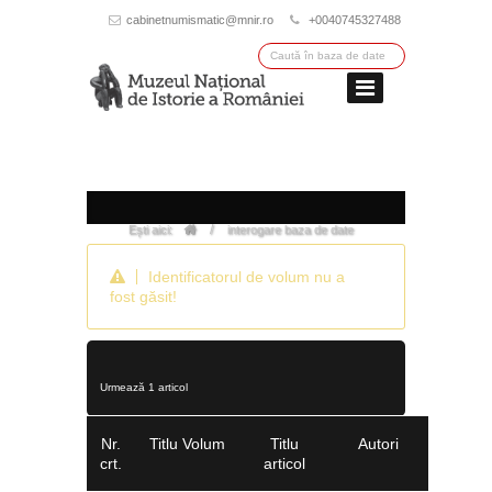
cabinetnumismatic@mnir.ro
+0040745327488
/
Ești aici:
interogare baza de date
Identificatorul de volum nu a
fost găsit!
Urmează 1 articol
Nr.
Titlu Volum
Titlu
Autori
crt.
articol