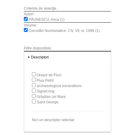
Criteriile de selecţie
Autori:
PĂUNESCU, Anca (1)
Volume:
Cercetări Numismatice: CN, VII, nr. 1996 (1)
Filtre disponibile:
Descriptori
Orașul de Floci
Piua Petrii
archaeological excavations
Signet ring
Grăștian cel Mare
Saint George
Nici un descriptor selectat.