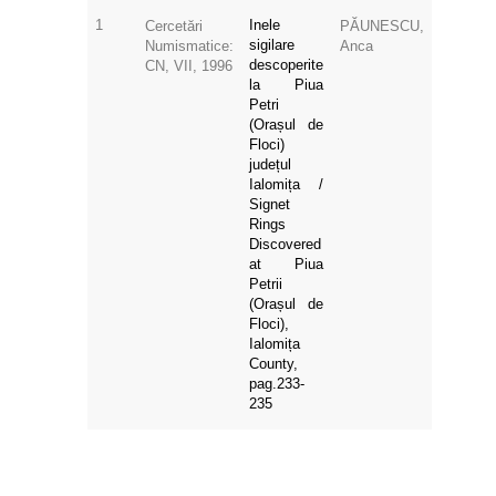
1
Inele
Cercetări
PĂUNESCU,
sigilare
Numismatice:
Anca
descoperite
CN, VII, 1996
la Piua
Petri
(Orașul de
Floci)
județul
Ialomița /
Signet
Rings
Discovered
at Piua
Petrii
(Orașul de
Floci),
Ialomița
County,
pag.233-
235