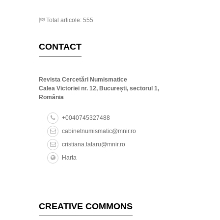
Total articole: 555
CONTACT
Revista Cercetări Numismatice
Calea Victoriei nr. 12, București, sectorul 1,
România
+0040745327488
cabinetnumismatic@mnir.ro
cristiana.tataru@mnir.ro
Harta
CREATIVE COMMONS