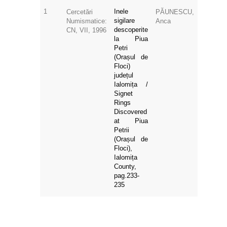
1
Inele
Cercetări
PĂUNESCU,
sigilare
Numismatice:
Anca
descoperite
CN, VII, 1996
la Piua
Petri
(Orașul de
Floci)
județul
Ialomița /
Signet
Rings
Discovered
at Piua
Petrii
(Orașul de
Floci),
Ialomița
County,
pag.233-
235