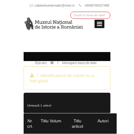
cabinetnumismatic@mnir.ro
+0040745327488
/
Ești aici:
interogare baza de date
Identificatorul de volum nu a
fost găsit!
Urmează 1 articol
Nr.
Titlu Volum
Titlu
Autori
crt.
articol