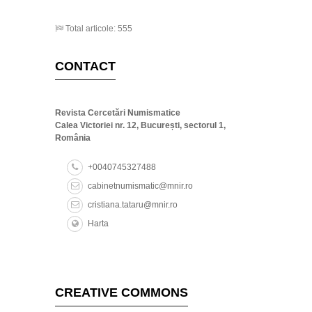
Total articole: 555
CONTACT
Revista Cercetări Numismatice
Calea Victoriei nr. 12, București, sectorul 1,
România
+0040745327488
cabinetnumismatic@mnir.ro
cristiana.tataru@mnir.ro
Harta
CREATIVE COMMONS