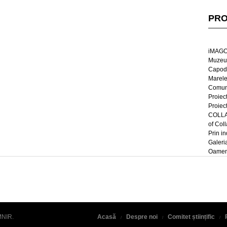
PRO
iMAGO
Muzeul
Capod
Marel
Comun
Proiec
Proiec
COLLAG
of Col
Prin in
Galeri
Oameni
MNIR
.
Acasă
Despre noi
Comitet științific