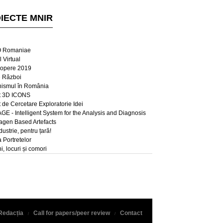
IECTE MNIR
 Romaniae
 Virtual
opere 2019
e Război
ismul în România
t 3D ICONS
t de Cercetare Exploratorie Idei
E - Intelligent System for the Analysis and Diagnosis
lagen Based Artefacts
dustrie, pentru țară!
a Portretelor
, locuri și comori
Redacția
Call for papers/peer review
Contact