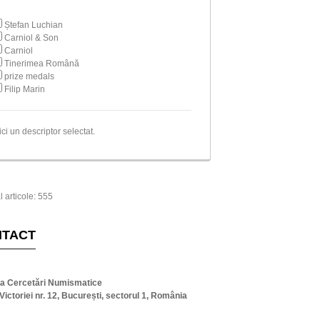
Ștefan Luchian
Carniol & Son
Carniol
Tinerimea Română
prize medals
Filip Marin
ici un descriptor selectat.
l articole: 555
NTACT
ta Cercetări Numismatice
Victoriei nr. 12, București, sectorul 1, România