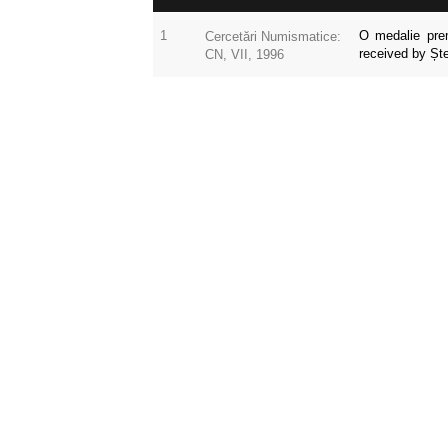
1
O medalie prem
Cercetări Numismatice:
received by Șt
CN, VII, 1996