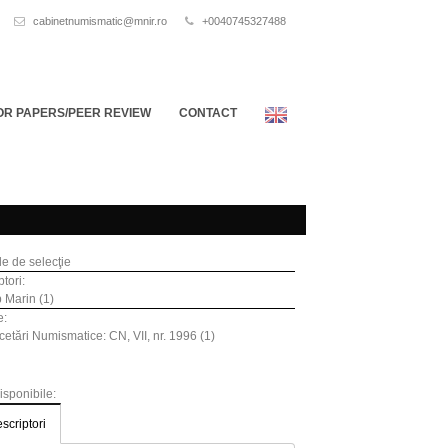
cabinetnumismatic@mnir.ro
+0040745327488
OR PAPERS/PEER REVIEW
CONTACT
ile de selecţie
tori:
p Marin (1)
e:
etări Numismatice: CN, VII, nr. 1996 (1)
disponibile:
scriptori