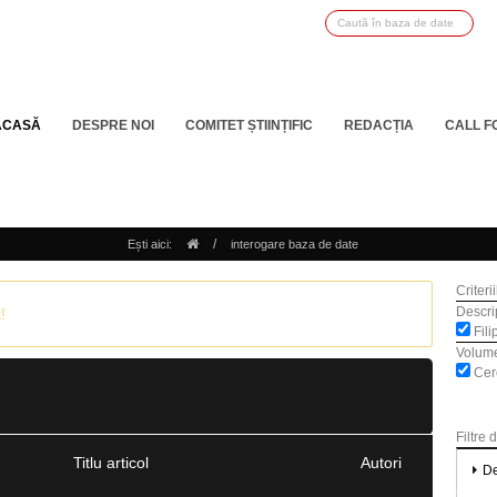
ACASĂ
DESPRE NOI
COMITET ȘTIINȚIFIC
REDACȚIA
CALL F
/
Ești aici:
interogare baza de date
Criteri
Descrip
!
Fili
Volum
Cerc
Filtre 
Titlu articol
Autori
De