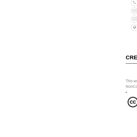
CRE
This w
NonCom