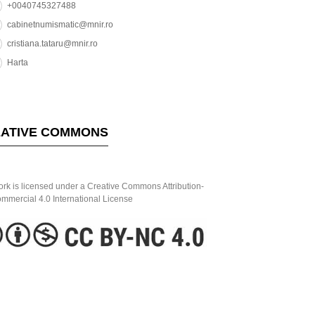
+0040745327488
cabinetnumismatic@mnir.ro
cristiana.tataru@mnir.ro
Harta
ATIVE COMMONS
ork is licensed under a Creative Commons Attribution-
mercial 4.0 International License