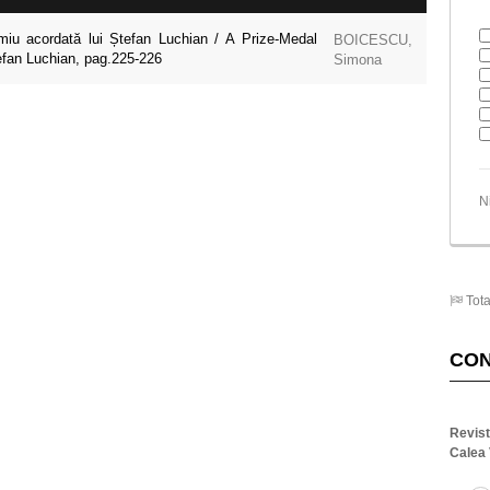
iu acordată lui Ștefan Luchian / A Prize-Medal
BOICESCU,
efan Luchian, pag.225-226
Simona
N
Tota
CO
Revis
Calea 