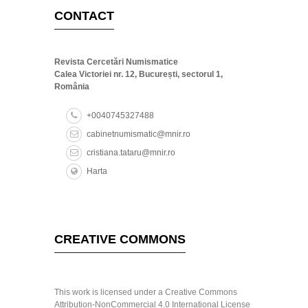
CONTACT
Revista Cercetări Numismatice
Calea Victoriei nr. 12, București, sectorul 1,
România
+0040745327488
cabinetnumismatic@mnir.ro
cristiana.tataru@mnir.ro
Harta
CREATIVE COMMONS
This work is licensed under a Creative Commons
Attribution-NonCommercial 4.0 International License