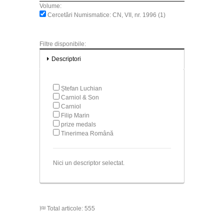
Volume:
Cercetări Numismatice: CN, VII, nr. 1996 (1)
Filtre disponibile:
Descriptori
Ștefan Luchian
Carniol & Son
Carniol
Filip Marin
prize medals
Tinerimea Română
Nici un descriptor selectat.
Total articole: 555