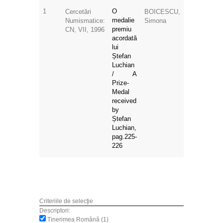
1
O
Cercetări
BOICESCU,
medalie
Numismatice:
Simona
premiu
CN, VII, 1996
acordată
lui
Ștefan
Luchian
/ A
Prize-
Medal
received
by
Ștefan
Luchian,
pag.225-
226
Criteriile de selecţie
Descriptori:
Tinerimea Română (1)