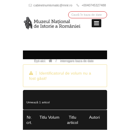
cabinetnumismatic@mnir.ro
+0040745327488
/
Ești aici:
interogare baza de date
Identificatorul de volum nu a
fost găsit!
Urmează 1 articol
Nr.
Titlu Volum
Titlu
Autori
crt.
articol