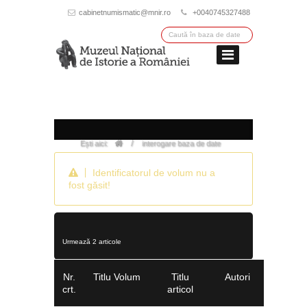
cabinetnumismatic@mnir.ro
+0040745327488
/
Ești aici:
interogare baza de date
Identificatorul de volum nu a
fost găsit!
Urmează 2 articole
Nr.
Titlu Volum
Titlu
Autori
crt.
articol