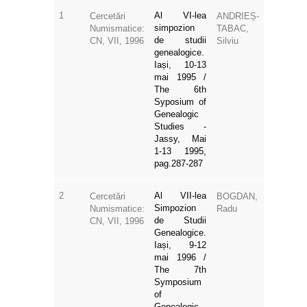
1
Al VI-lea
Cercetări
ANDRIEȘ-
simpozion
Numismatice:
TABAC,
de studii
CN, VII, 1996
Silviu
genealogice.
Iași, 10-13
mai 1995 /
The 6th
Syposium of
Genealogic
Studies -
Jassy, Mai
1-13 1995,
pag.287-287
2
Al VII-lea
Cercetări
BOGDAN,
Simpozion
Numismatice:
Radu
de Studii
CN, VII, 1996
Genealogice.
Iași, 9-12
mai 1996 /
The 7th
Symposium
of
Genealogic