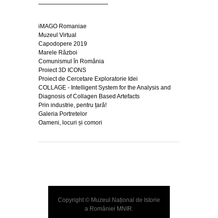
iMAGO Romaniae
Muzeul Virtual
Capodopere 2019
Marele Război
Comunismul în România
Proiect 3D ICONS
Proiect de Cercetare Exploratorie Idei
COLLAGE - Intelligent System for the Analysis and
Diagnosis of Collagen Based Artefacts
Prin industrie, pentru țară!
Galeria Portretelor
Oameni, locuri și comori
Copyright © Muzeul Național de Istorie
a României
MNIR
.