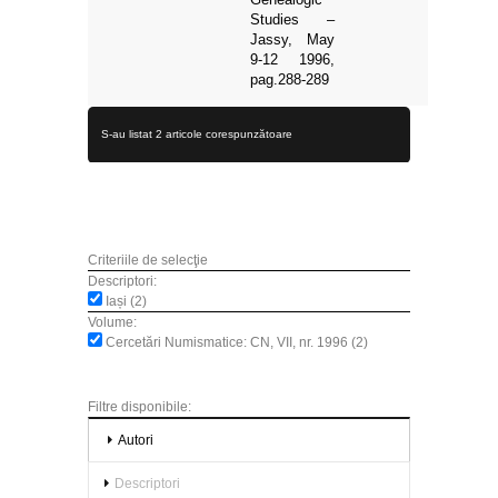
Studies –
Jassy, May
9-12 1996,
pag.288-289
S-au listat 2 articole corespunzătoare
Criteriile de selecţie
Descriptori:
Iași (2)
Volume:
Cercetări Numismatice: CN, VII, nr. 1996 (2)
Filtre disponibile:
Autori
Descriptori