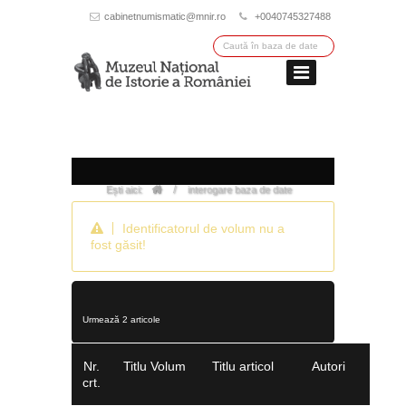
cabinetnumismatic@mnir.ro
+0040745327488
/
Ești aici:
interogare baza de date
Identificatorul de volum nu a
fost găsit!
Urmează 2 articole
Nr.
Titlu Volum
Titlu articol
Autori
crt.