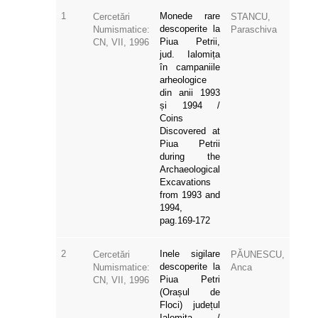
1
Monede rare
Cercetări
STANCU,
descoperite la
Numismatice:
Paraschiva
Piua Petrii,
CN, VII, 1996
jud. Ialomița
în campaniile
arheologice
din anii 1993
și 1994 /
Coins
Discovered at
Piua Petrii
during the
Archaeological
Excavations
from 1993 and
1994,
pag.169-172
2
Inele sigilare
Cercetări
PĂUNESCU,
descoperite la
Numismatice:
Anca
Piua Petri
CN, VII, 1996
(Orașul de
Floci) județul
Ialomița /