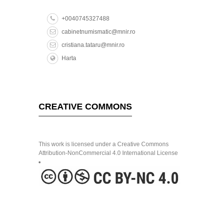
+0040745327488
cabinetnumismatic@mnir.ro
cristiana.tataru@mnir.ro
Harta
CREATIVE COMMONS
This work is licensed under a Creative Commons
Attribution-NonCommercial 4.0 International License