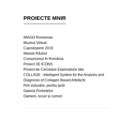
PROIECTE MNIR
iMAGO Romaniae
Muzeul Virtual
Capodopere 2019
Marele Război
Comunismul în România
Proiect 3D ICONS
Proiect de Cercetare Exploratorie Idei
COLLAGE - Intelligent System for the Analysis and
Diagnosis of Collagen Based Artefacts
Prin industrie, pentru țară!
Galeria Portretelor
Oameni, locuri și comori