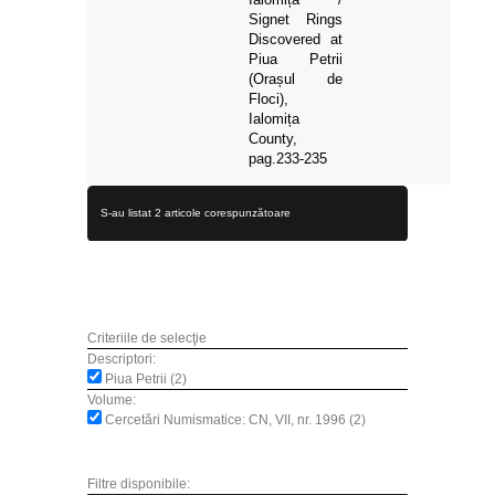
Signet Rings
Discovered at
Piua Petrii
(Orașul de
Floci),
Ialomița
County,
pag.233-235
S-au listat 2 articole corespunzătoare
Criteriile de selecţie
Descriptori:
Piua Petrii (2)
Volume:
Cercetări Numismatice: CN, VII, nr. 1996 (2)
Filtre disponibile: