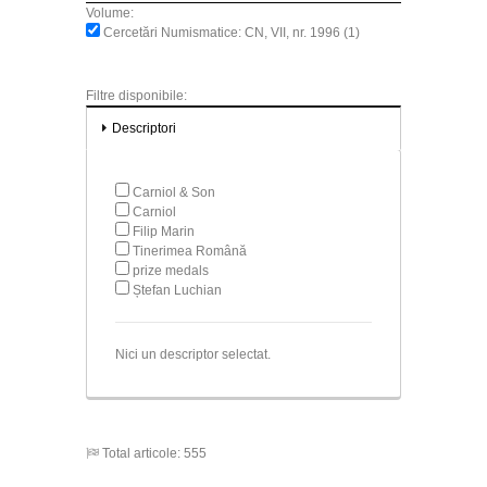
Volume:
Cercetări Numismatice: CN, VII, nr. 1996 (1)
Filtre disponibile:
Descriptori
Carniol & Son
Carniol
Filip Marin
Tinerimea Română
prize medals
Ștefan Luchian
Nici un descriptor selectat.
Total articole: 555