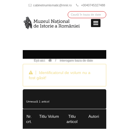
cabinetnumismatic@mnir.ro
+0040745327488
/
Ești aici:
interogare baza de date
Identificatorul de volum nu a
fost găsit!
Urmează 1 articol
Nr.
Titlu Volum
Titlu
Autori
crt.
articol