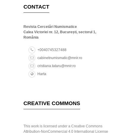
CONTACT
Revista Cercetări Numismatice
Calea Victoriei nr. 12, București, sectorul 1,
România
+0040745327488
cabinetnumismatic@mnir.ro
cristiana.tataru@mnir.ro
Harta
CREATIVE COMMONS
This work is licensed under a Creative Commons
Attribution-NonCommercial 4.0 International License