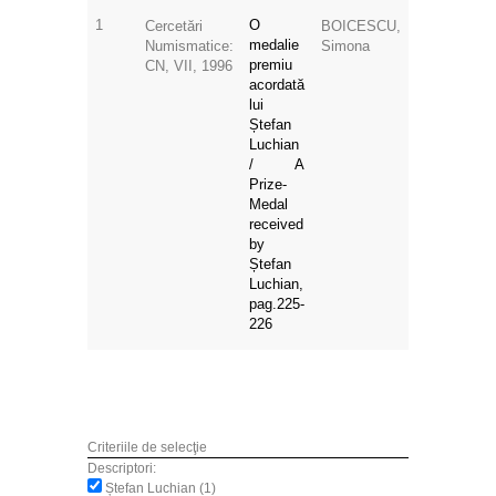
1
O
Cercetări
BOICESCU,
medalie
Numismatice:
Simona
premiu
CN, VII, 1996
acordată
lui
Ștefan
Luchian
/ A
Prize-
Medal
received
by
Ștefan
Luchian,
pag.225-
226
Criteriile de selecţie
Descriptori:
Ștefan Luchian (1)