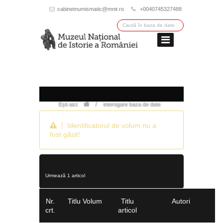
cabinetnumismatic@mnir.ro
+0040745327488
/
Ești aici:
interogare baza de date
Identificatorul de volum nu a
fost găsit!
Urmează 1 articol
Nr.
Titlu Volum
Titlu
Autori
crt.
articol