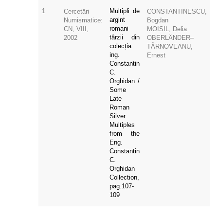
1
Multipli de
Cercetări
CONSTANTINESCU,
argint
Numismatice:
Bogdan
romani
CN, VIII,
MOISIL, Delia
târzii din
2002
OBERLÄNDER–
colecția
TÂRNOVEANU,
ing.
Ernest
Constantin
C.
Orghidan /
Some
Late
Roman
Silver
Multiples
from the
Eng.
Constantin
C.
Orghidan
Collection,
pag.107-
109