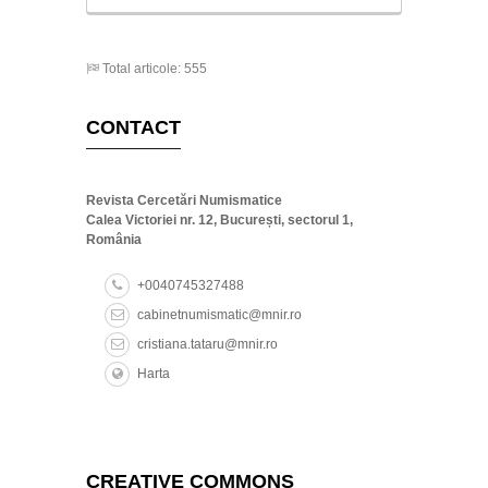
Total articole: 555
CONTACT
Revista Cercetări Numismatice
Calea Victoriei nr. 12, București, sectorul 1,
România
+0040745327488
cabinetnumismatic@mnir.ro
cristiana.tataru@mnir.ro
Harta
CREATIVE COMMONS