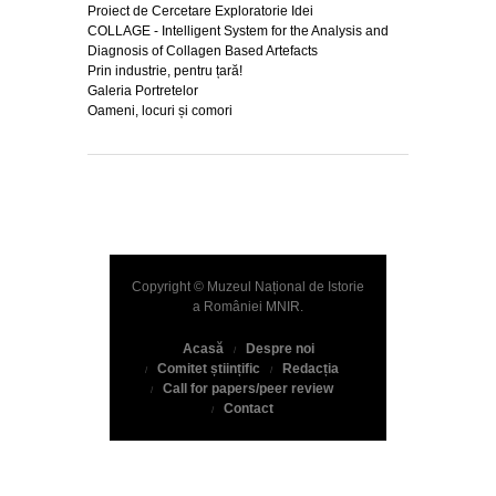
Proiect de Cercetare Exploratorie Idei
COLLAGE - Intelligent System for the Analysis and
Diagnosis of Collagen Based Artefacts
Prin industrie, pentru țară!
Galeria Portretelor
Oameni, locuri și comori
Copyright © Muzeul Național de Istorie
a României
MNIR
.
Acasă
Despre noi
Comitet științific
Redacția
Call for papers/peer review
Contact