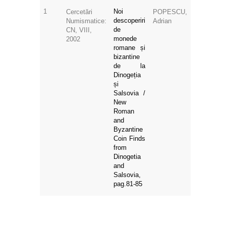
1
Noi
Cercetări
POPESCU,
descoperiri
Numismatice:
Adrian
de
CN, VIII,
monede
2002
romane și
bizantine
de la
Dinogeția
și
Salsovia /
New
Roman
and
Byzantine
Coin Finds
from
Dinogetia
and
Salsovia,
pag.81-85