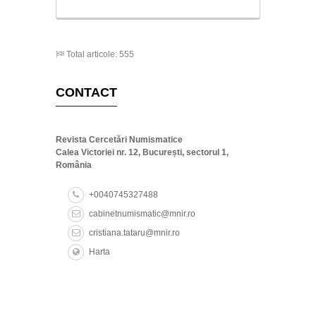
Total articole: 555
CONTACT
Revista Cercetări Numismatice
Calea Victoriei nr. 12, București, sectorul 1,
România
+0040745327488
cabinetnumismatic@mnir.ro
cristiana.tataru@mnir.ro
Harta