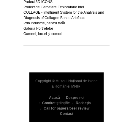
Proiect 3D ICONS
Proiect de Cercetare Exploratorie Idei
COLLAGE - Intelligent System for the Analysis and
Diagnosis of Collagen Based Artefacts
Prin industrie, pentru țară!
Galeria Portretelor
Oameni, locuri și comori
Copyright © Muzeul Național de Istorie
a României
MNIR
.
Acasă
Despre noi
Comitet științific
Redacția
Call for papers/peer review
Contact