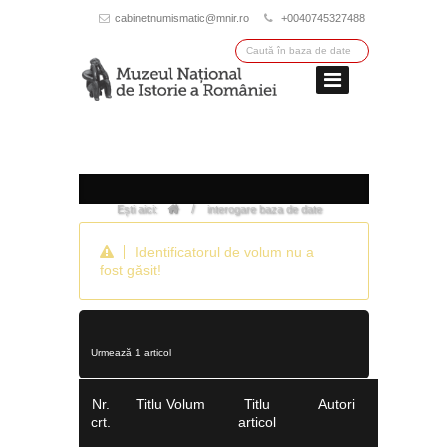
cabinetnumismatic@mnir.ro
+0040745327488
/
Ești aici:
interogare baza de date
Identificatorul de volum nu a
fost găsit!
Urmează 1 articol
Nr.
Titlu Volum
Titlu
Autori
crt.
articol