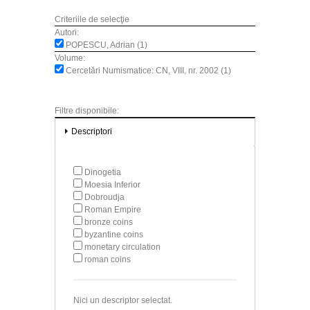
Criteriile de selecţie
Autori:
POPESCU, Adrian (1)
Volume:
Cercetări Numismatice: CN, VIII, nr. 2002 (1)
Filtre disponibile:
Descriptori
Dinogetia
Moesia Inferior
Dobroudja
Roman Empire
bronze coins
byzantine coins
monetary circulation
roman coins
Nici un descriptor selectat.